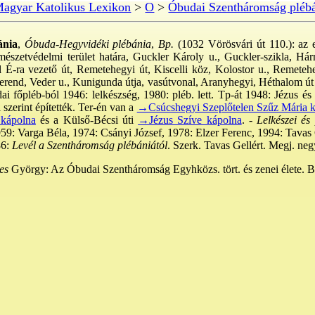
agyar Katolikus Lexikon
>
O
>
Óbudai Szentháromság pléb
ánia
,
Óbuda-Hegyvidéki plébánia
,
Bp.
(1032 Vörösvári út 110.): az 
rmészetvédelmi terület határa, Guckler Károly u., Guckler-szikla, H
 É-ra vezető út, Remetehegyi út, Kiscelli köz, Kolostor u., Remetehe
rend, Veder u., Kunigunda útja, vasútvonal, Aranyhegyi, Héthalom út ált
ai főpléb-ból 1946: lelkészség, 1980: pléb. lett. Tp-át 1948: Jézus és M
 szerint építették. Ter-én van a
→Csúcshegyi Szeplőtelen Szűz Mária 
 kápolna
és a Külső-Bécsi úti
→Jézus Szíve kápolna
. -
Lelkészei és
59: Varga Béla, 1974: Csányi József, 1978: Elzer Ferenc, 1994: Tavas G
86:
Levél a Szentháromság plébániától
. Szerk. Tavas Gellért. Megj. n
es
György: Az Óbudai Szentháromság Egyhközs. tört. és zenei élete. B