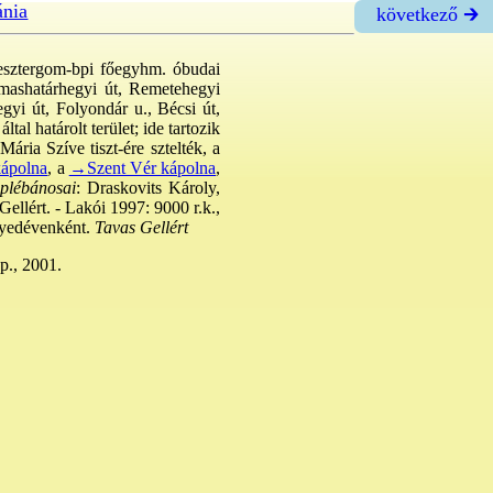
ánia
következő 🡲
esztergom-bpi főegyhm. óbudai
ármashatárhegyi út, Remetehegyi
gyi út, Folyondár u., Bécsi út,
al határolt terület; ide tartozik
ária Szíve tiszt-ére sztelték, a
kápolna
, a
→Szent Vér kápolna
,
 plébánosai
: Draskovits Károly,
ellért. - Lakói 1997: 9000 r.k.,
egyedévenként.
Tavas Gellért
p., 2001.