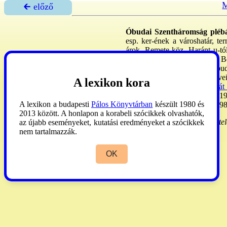
M
🡰 előző
Óbudai Szentháromság pléb
esp. ker-ének a városhatár, te
árok, Remete köz, Haránt u-tól
Föld, Solymár, Vihar, Raktár, Be
a Péterhegyi erdő is. - Az óbud
mait 1984: Perczel Dénes tervei
A lexikon kora
a
→Farkastoroki Szent Donát
1947: Balinszki-Cs. B. Imre, 19
A lexikon a budapesti
Pálos Könyvtárban
készült 1980 és
össz. 30.000. -
Kat. sajtója
: 19
2013 között. A honlapon a korabeli szócikkek olvashatók,
Schem. Strig
. 1982:276. -
Kötel
az újabb eseményeket, kutatási eredményeket a szócikkek
nem tartalmazzák.
OK