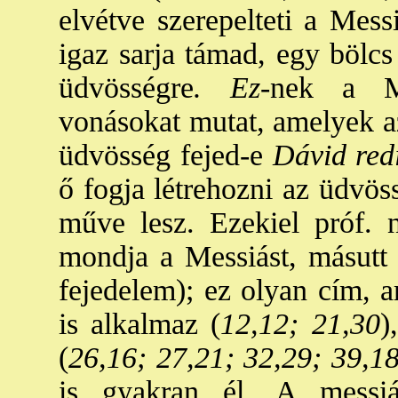
elvétve szerepelteti a Messi
igaz sarja támad, egy bölcs 
üdvösségre
. Ez
-nek a Me
vonásokat mutat, amelyek az
üdvösség fejed-e
Dávid redi
ő fogja létrehozni az üdvös
műve lesz. Ezekiel próf. 
mondja a Messiást, másutt 
fejedelem); ez olyan cím, am
is alkalmaz (
12,12; 21,30
)
(
26,16; 27,21; 32,29; 39,1
is gyakran él. A messi