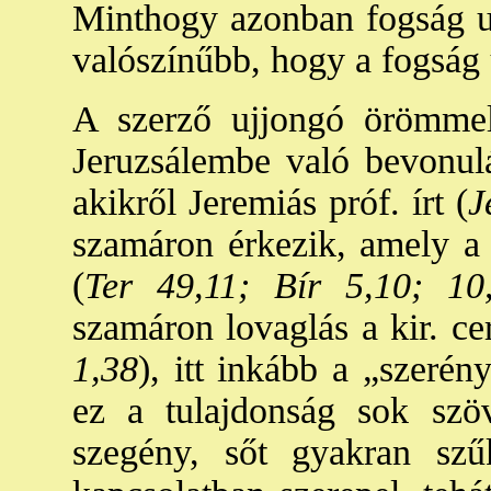
Minthogy azonban fogság ut
valószínűbb, hogy a fogság 
A szerző ujjongó örömmel 
Jeruzsálembe való bevonulás
akikről Jeremiás próf. írt (
J
szamáron érkezik, amely a r
(
Ter 49,11; Bír 5,10; 10
szamáron lovaglás a kir. ce
1,38
), itt inkább a „szerény
ez a tulajdonság sok szö
szegény, sőt gyakran szű