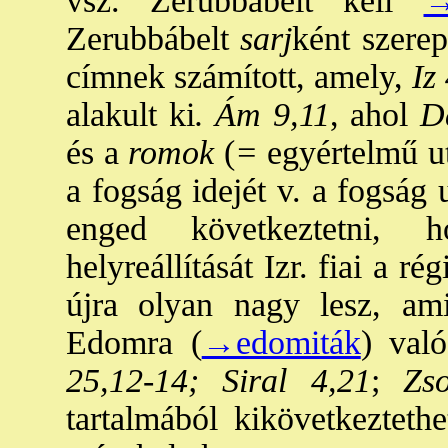
vsz. Zerubbábelt kell
→
Zerubbábelt
sarj
ként szerepe
címnek számított, amely,
Iz 
alakult ki
. Ám 9,11
, ahol
Dá
és a
romok
(
=
egyértelmű ut
a fogság idejét v. a fogság u
enged következtetni,
helyreállítását Izr. fiai a ré
újra olyan nagy lesz, am
Edomra (
→edomiták
) való
25,12-14; Siral 4,21
;
Zso
tartalmából kikövetkezteth