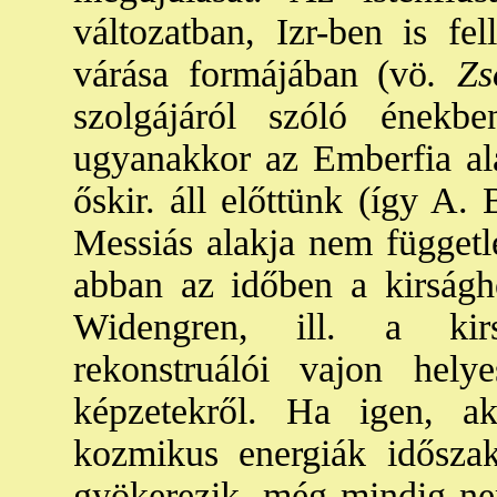
változatban, Izr-ben is fe
várása formájában (vö
. Zs
szolgájáról szóló énekb
ugyanakkor az Emberfia ala
őskir. áll előttünk (így A.
Messiás alakja nem függetl
abban az időben a kirságh
Widengren, ill. a kirs
rekonstruálói vajon hely
képzetekről. Ha igen, a
kozmikus energiák idősza
gyökerezik, még mindig nem