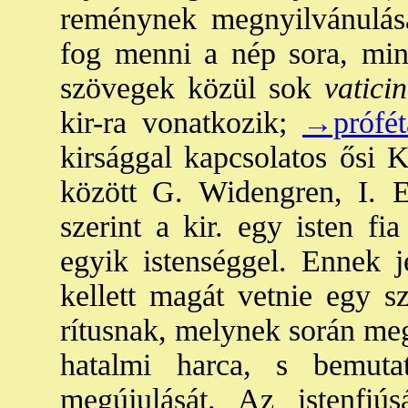
reménynek megnyilvánulása
fog menni a nép sora, mint
szövegek közül sok
vaticin
kir-ra vonatkozik;
→prófét
kirsággal kapcsolatos ősi K
között G. Widengren, I. 
szerint a kir. egy isten fi
egyik istenséggel. Ennek j
kellett magát vetnie egy sz
rítusnak, melynek során meg
hatalmi harca, s bemuta
megújulását. Az istenfiú