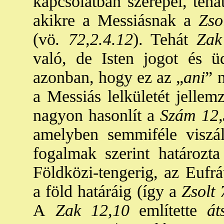
kapcsolatban szerepel, tehá
akikre a Messiásnak a
Zsol
(vö
. 72,2.4.12
). Tehát
Zak
való, de Isten jogot és ü
azonban, hogy ez az „
ani
” 
a Messiás lelkületét jellem
nagyon hasonlít a
Szám 12,
amelyben semmiféle viszál
fogalmak szerint határozta
Földközi-tengerig, az Eufrá
a föld határáig (így a
Zsolt 
A
Zak 12,10
említette
áts