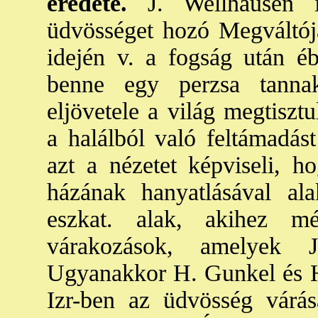
eredete.
J. Wellhausen is
üdvösséget hozó Megváltój
idején v. a fogság után ébr
benne egy perzsa tanna
eljövetele a világ megtiszt
a halálból való feltámadást
azt a nézetet képviseli, 
házának hanyatlásával ala
eszkat. alak, akihez 
várakozások, amelyek J
Ugyanakkor H. Gunkel és 
Izr-ben az üdvösség várás