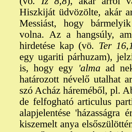
(vö
. Iz 8,8
), akár arról 
Hiszkiját üdvözölte, akár a
Messiást, hogy bármelyik 
volna. Az a hangsúly, am
hirdetése kap (vö
. Ter 16,
egy ugariti párhuzam), jelz
is, hogy egy
'alma
ad neki
határozott névelő utalhat 
szó Acház háreméből, pl. Abi
de felfogható articulus part
alapjelentése 'házasságra 
kiszemelt anya elsőszülöttén