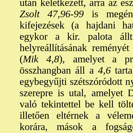
után keletkezett, arra az esz
Zsolt 47,96-99
is megéne
kifejezések (a hajdani ha
egykor a kir. palota áll
helyreállításának reményét
(
Mik 4,8
), amelyet a pró
összhangban áll a
4,6
tarta
egybegyűjti szétszóródott ny
szerepre is utal, amelyet 
való tekintettel be kell tölt
illetően eltérnek a vél
korára, mások a fogság