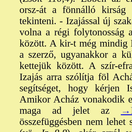
orsz-át a fönnálló kirság 
tekinteni. - Izajással új s
volna a régi folytonosság 
között. A kir-t még mindig
a szerző, ugyanakkor a kü
kettejük között. A szír-ef
Izajás arra szólítja föl Ach
segítséget, hogy kérjen Ist
Amikor Acház vonakodik e f
maga ad jelet az
→
összefüggésben nem lehet s