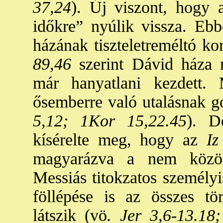
37,24
). Új viszont, hogy 
időkre” nyúlik vissza. Eb
házának tiszteletreméltó kor
89,46
szerint Dávid háza m
már hanyatlani kezdett.
ősemberre való utalásnak g
5,12; 1Kor 15,22.45
). D
kísérelte meg, hogy az
Iz
magyarázva a nem közöns
Messiás titokzatos személy
föllépése is az összes tö
látszik (vö
. Jer 3,6-13.18