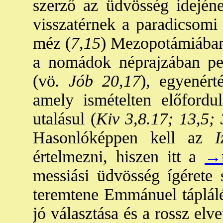
szerző az üdvösség idejének
visszatérnek a paradicsomi
méz (
7,15
) Mezopotámiában 
a nomádok néprajzában ped
(vö
. Jób 20,17
), egyenért
amely ismételten előfordu
utalásul (
Kiv 3,8.17; 13,5;
Hasonlóképpen kell az
Iz
értelmezni, hiszen itt a
→
messiási üdvösség ígérete
teremtene Emmánuel táplálék
jó választása és a rossz el