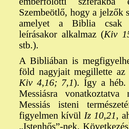
emberfölötti szférákba
Szembeötlő, hogy a jelzők s
amelyet a Biblia csak I
leírásakor alkalmaz (
Kiv 1
stb.).
A Bibliában is megfigyelhe
föld nagyjait megillette az 
Kiv 4,16; 7,1
). Így a héb
.
Messiásra vonatkoztatva n
Messiás isteni természe
figyelmen kívül
Iz 10,21,
ah
„Istenhős”-nek. Következés