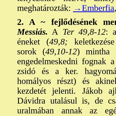
meghatározták:
→Emberfia
2. A ~ fejlődésének m
Messiás.
A
Ter 49,8-12
: 
éneket (
49,8;
keletkezése
sorok (
49,10-12
) mintha 
engedelmeskedni fognak a
zsidó és a ker. hagyomá
homályos részt) és akinek
kezdetét jelenti. Jákob a
Dávidra utalásul is, de 
uralmában annak az egé