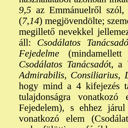
9,5
az Emmánuelről szól, a
(
7,14
) megjövendölte; szemé
megillető nevekkel jelleme
áll:
Csodálatos Tanácsadó
Fejedelme
(mindamellett 
Csodálatos Tanácsadó
t, a
Admirabilis, Consiliarius,
hogy mind a 4 kifejezés ta
tulajdonságra vonatkozó 
Fejedelem), s ehhez járul
vonatkozó elem (Csodálat