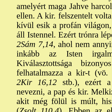
amelyért maga Jahve harcol
ellen. A kir. felszentelt vol
kívül esik a profán világon
áll Istennel. Ezért trónra lé
2Sám 7,14
, ahol nem annyi
inkább az Isten irgalm
Kiválasztottsága bizonyo
felhatalmazza a kir-t (vö
.
2Kir 16,12
stb.), ezért 
nevezni, a pap és kir. Melk
akit még fölül is múlt, hi
(
Zsolt 110,4
). Ebben az e