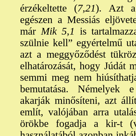
érzékeltette (
7,21
). Azt a
egészen a Messiás eljövetel
már
Mik 5,1
is tartalmazz
szülnie kell” egyértelmű ut
azt a meggyőződést tükrözi
elhatározását, hogy Júdát m
semmi meg nem hiúsíthatj
bemutatása. Némelyek e 
akarják minősíteni, azt áll
említ, valójában arra utal
örökbe fogadja a kir-t (
használatából azonban inká