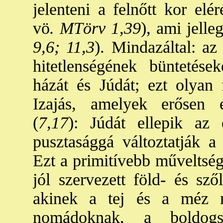
jelenteni a felnőtt kor elé
vö
. MTörv 1,39
), ami jell
9,6; 11,3
). Mindazáltal: a
hitetlenségének büntetése
házát és Júdát; ezt olyan 
Izajás, amelyek erősen e
(
7,17
): Júdát ellepik az 
pusztasággá változtatják a
Ezt a primitívebb műveltségi
jól szervezett föld- és sző
akinek a tej és a méz m
nomádoknak, a boldog