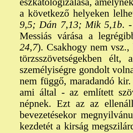
eszkatologizálása, amelynek
a következő helyeken lelhet
9,5; Dán 7,13; Mik 5,1b
. 
Messiás várása a legrégib
24,7
). Csakhogy nem vsz.,
törzsszövetségekben élt,
személyiségre gondolt volna
nem függő, maradandó kir. 
ami által - az említett szö
népnek. Ezt az az ellenáll
bevezetésekor megnyilvánul
kezdetét a kirság megszilár