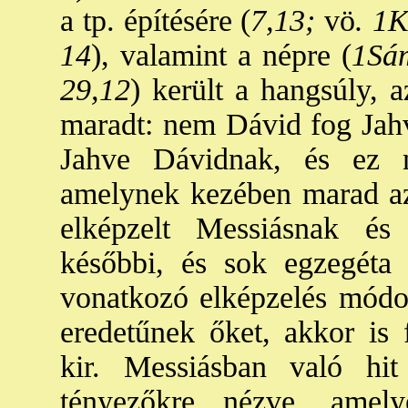
a tp. építésére (
7,13;
vö
. 1K
14
), valamint a népre (
1Sá
29,12
) került a hangsúly, 
maradt: nem Dávid fog Jahv
Jahve Dávidnak, és ez n
amelynek kezében marad az I
elképzelt Messiásnak és
későbbi, és sok egzegéta s
vonatkozó elképzelés módos
eredetűnek őket, akkor is 
kir. Messiásban való hit
tényezőkre nézve, amel