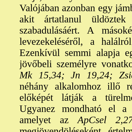
Valójában azonban egy jámb
akit ártatlanul üldözt
szabadulásáért. A mások
levezekeléséről, a halálr
Ezenkívül semmi alapja e
jövőbeli személyre vonatk
Mk 15,34; Jn 19,24; Zsi
néhány alkalomhoz illő r
előképét látják a türelm
Ugyanez mondható el a
Z
amelyet az
ApCsel 2,2
megjövendöléseként értel