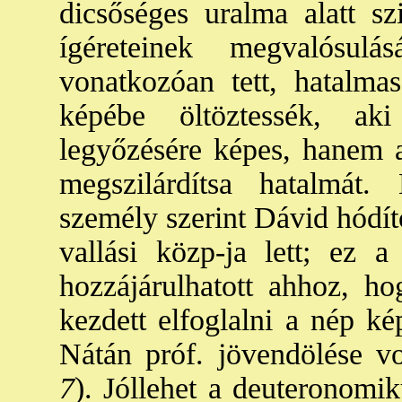
dicsőséges uralma alatt sz
ígéreteinek megvalósul
vonatkozóan tett, hatalma
képébe öltöztessék, ak
legyőzésére képes, hanem ar
megszilárdítsa hatalmát.
személy szerint Dávid hódítot
vallási közp-ja lett; ez a
hozzájárulhatott ahhoz, h
kezdett elfoglalni a nép ké
Nátán próf. jövendölése vo
7
). Jóllehet a deuteronomi