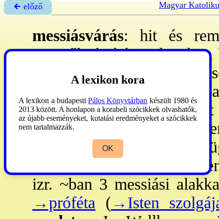
Magyar Katoliku
🡰 előző
messiásvárás
: hit és r
Istentől ráruházott hatalom
üdvösséget hoz az emberis
A lexikon kora
(
→üdvösség
) egyik formája
A lexikon a budapesti
Pálos Könyvtárban
készült 1980 és
a mostani
→eón
végét 
2013 között. A honlapon a korabeli szócikkek olvashatók,
az újabb eseményeket, kutatási eredményeket a szócikkek
pontosabban az egész ember
nem tartalmazzák.
(kozmosz) sorsa is ettől f
OK
szokták nevezni; ez esetb
izr. ~ban 3 messiási alakk
→próféta
(
→Isten szolgáj