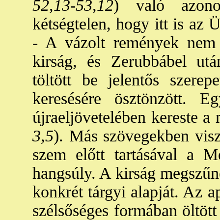
52,13-53,12
) való azono
kétségtelen, hogy itt is az
- A vázolt remények nem v
kirság, és Zerubbábel ut
töltött be jelentős szere
keresésére ösztönzött. E
újraeljövetelében kereste a 
3,5
). Más szövegekben visz
szem előtt tartásával a Me
hangsúly. A kirság megszűné
konkrét tárgyi alapját. Az 
szélsőséges formában öltött 