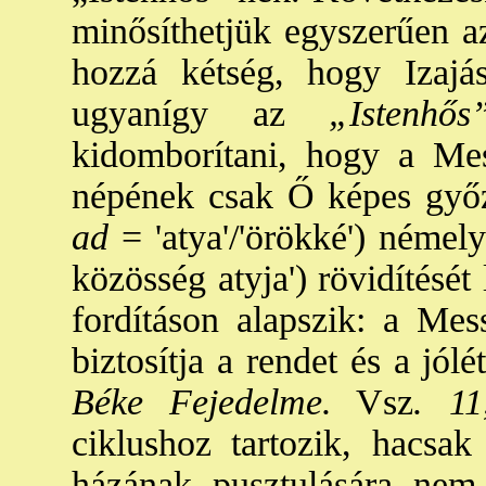
minősíthetjük egyszerűen a
hozzá kétség, hogy Izajá
ugyanígy az
„Istenhős
kidomborítani, hogy a Mes
népének csak Ő képes győz
ad
= 'atya'/'örökké') némel
közösség atyja') rövidítését 
fordításon alapszik: a Mess
biztosítja a rendet és a jól
Béke Fejedelme.
Vsz
. 11
ciklushoz tartozik, hacsak
házának pusztulására nem 