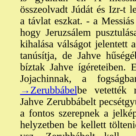
összeolvadt Júdát és Izr-t le
a távlat eszkat. - a Messiás
hogy Jeruzsálem pusztulás
kihalása válságot jelentett 
tanúsítja, de Jahve hűségé
bíztak Jahve ígéreteiben. 
Jojachinnak, a fogságb
→Zerubbábel
be vetették 
Jahve Zerubbábelt pecsétgyű
a fontos szerepnek a jelkép
helyzetben be kellett tölteni