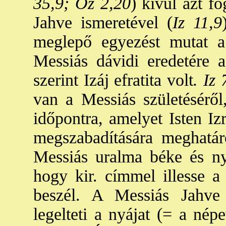
35,9; Oz 2,20
) kívül azt fo
Jahve ismeretével (
Iz 11,9
meglepő egyezést mutat a 
Messiás dávidi eredetére a
szerint Izáj efratita volt
. Iz 
van a Messiás születéséről,
időpontra, amelyet Isten Izr
megszabadítására meghatáro
Messiás uralma béke és ny
hogy kir. címmel illesse a 
beszél. A Messiás Jahve 
legelteti a nyájat (= a nép