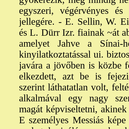
egyszeri, végérvényes és 
jellegére. - E. Sellin, W. 
és L. Dürr Izr. fiainak ~át 
amelyet Jahve a Sínai-
kinyilatkoztatással ui. bizt
javára a jövőben is közbe f
elkezdett, azt be is feje
szerint láthatatlan volt, fe
alkalmával egy nagy szem
magát képviseltetni, akine
E személyes Messiás képe a