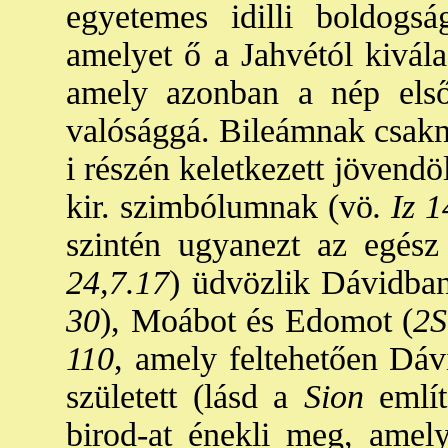
egyetemes idilli boldogsá
amelyet ő a Jahvétól kivála
amely azonban a nép első
valósággá. Bileámnak csakne
i részén keletkezett jövendö
kir. szimbólumnak (vö
. Iz 
szintén ugyanezt az egész 
24,7.17
) üdvözlik Dávidban
30
), Moábot és Edomot (
2S
110
, amely feltehetően Dávi
született (lásd a
Sion
említ
birod-at énekli meg, amel