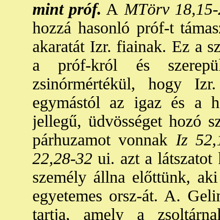
mint próf.
A
MTörv 18,15-
hozzá hasonló próf-t támasz
akaratát Izr. fiainak. Ez a 
a próf-król és szerepü
zsinórmértékül, hogy Izr
egymástól az igaz és a ha
jellegű, üdvösséget hozó s
párhuzamot vonnak
Iz 52,
22,28-32
ui. azt a látszatot
személy állna előttünk, aki
egyetemes orsz-át. A. Gelin
tartja, amely a zsoltárna