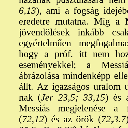
6,13
), ami a fogság idejéb
eredetre mutatna. Míg a M
jövendölések inkább csak
egyértelműen megfogalma
hogy a próf. itt nem hoz
eseményekkel; a Messiá
ábrázolása mindenképp ellen
állt. Az igazságos uralom u
nak (
Jer 23,5; 33,15
) és 
Messiás megjelenése a f
(
72,12
) és az örök (
72,3.7