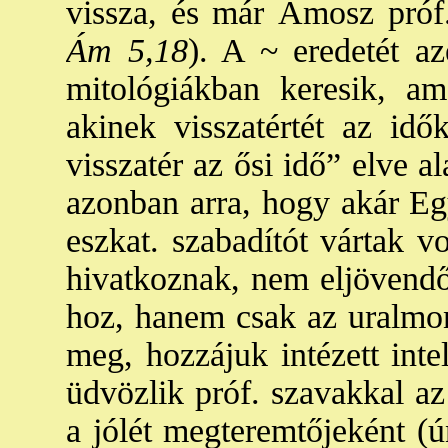
vissza, és már Ámosz próf.
Ám 5,18
). A ~ eredetét az
mitológiákban keresik, am
akinek visszatértét az id
visszatér az ősi idő” elve 
azonban arra, hogy akár E
eszkat. szabadítót vártak 
hivatkoznak, nem eljövendő 
hoz, hanem csak az uralmon 
meg, hozzájuk intézett inte
üdvözlik próf. szavakkal az
a jólét megteremtőjeként (ú