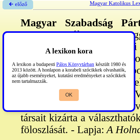
Magyar Katolikus Le
🡰 előző
Magyar Szabadság Pár
24.-1947. júl. 21.
: a Függ
kilépett 16 nemzetgyűlési 
A lexikon kora
Rokonszenvezői a balol
A lexikon a budapesti
Pálos Könyvtárban
készült 1980 és
kereszténydemokrácia p
2013 között. A honlapon a korabeli szócikkek olvashatók,
az újabb eseményeket, kutatási eredményeket a szócikkek
kisgazdapárt nemzeti elkötel
nem tartalmazzák.
Dezső,
Halter
Béla,
Nagy
V
OK
gr.,
Vásáry
József. - Az új 
társait kizárta a választhat
föloszlását. - Lapja:
A Holn