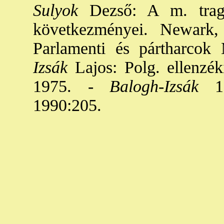
Sulyok
Dezső: A m. trag
következményei. Newark,
Parlamenti és pártharcok
Izsák
Lajos: Polg. ellenzé
1975. -
Balogh
-
Izsák
19
1990:205.