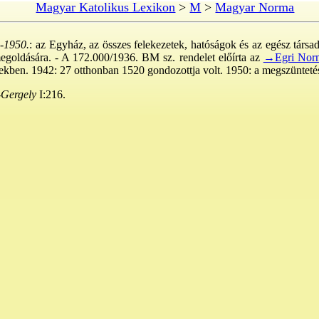
Magyar Katolikus Lexikon
>
M
>
Magyar Norma
.-1950.
: az Egyház, az összes felekezetek, hatóságok és az egész társa
egoldására. - A 172.000/1936. BM sz. rendelet előírta az
→Egri Nor
ekben. 1942: 27 otthonban 1520 gondozottja volt. 1950: a megszüntet
Gergely
I:216.