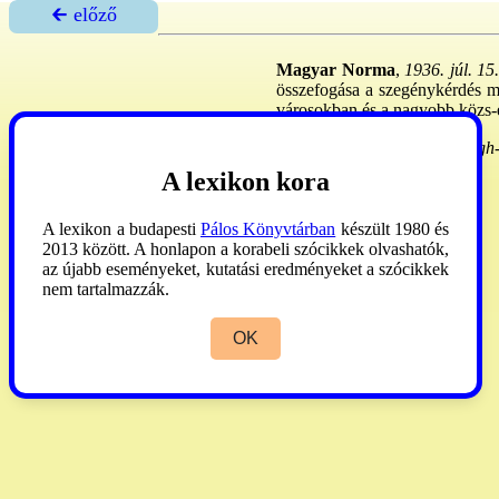
🡰 előző
Magyar Norma
,
1936. júl. 15
összefogása a szegénykérdés m
városokban és a nagyobb közs-
Mihalovics
1942:287. -
Balogh-
A lexikon kora
A lexikon a budapesti
Pálos Könyvtárban
készült 1980 és
2013 között. A honlapon a korabeli szócikkek olvashatók,
az újabb eseményeket, kutatási eredményeket a szócikkek
nem tartalmazzák.
OK