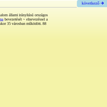
következő 🡲
dalom állami irányítású országos
ma
bevezetését ~ elnevezéssel a
éskor 35 városban működött. 88