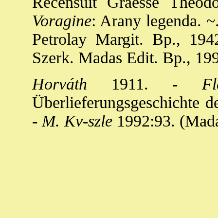
Recensuit Graesse Theodo
Voragine
: Arany legenda. ~.
Petrolay Margit. Bp., 194
Szerk. Madas Edit. Bp., 19
Horváth
1911. -
Fle
Überlieferungsgeschichte de
-
M. Kv-szle
1992:93. (Mada