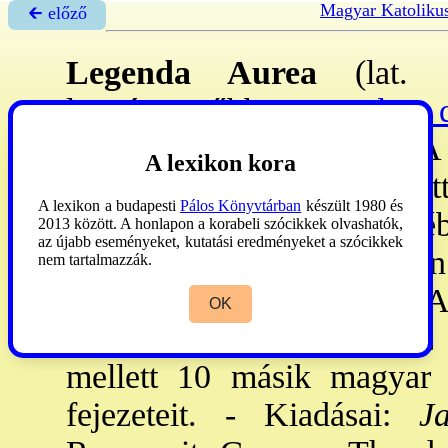
Magyar Katoliku
🡰 előző
Legenda Aurea
(lat. '
legnépszerűbb,
→Jacobus d
legendagyűjteménye. - A
A lexikon kora
szájhagyományból merítet
A lexikon a budapesti
Pálos Könyvtárban
készült 1980 és
liturgikus naptár rend
2013 között. A honlapon a korabeli szócikkek olvashatók,
az újabb eseményeket, kutatási eredményeket a szócikkek
lefordították szinte minden
nem tartalmazzák.
helyi és nemz. sztekkel. - A
OK
a sztek ikgr-jára. M-ul a
mellett 10 másik magyar 
fejezeteit. - Kiadásai:
Ja