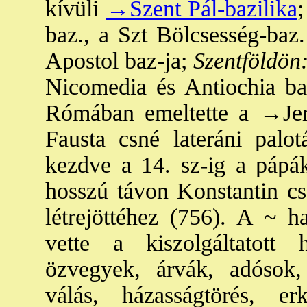
kívüli
→Szent Pál-bazilika
baz., a Szt Bölcsesség-baz.
Apostol baz-ja;
Szentföldön
Nicomedia és Antiochia baz
Rómában emeltette a
→Jer
Fausta csné lateráni palot
kezdve a 14. sz-ig a pápák
hosszú távon Konstantin cs
létrejöttéhez (756). A ~ h
vette a kiszolgáltatott 
özvegyek, árvák, adósok, 
válás, házasságtörés, er