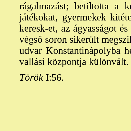
rágalmazást; betiltotta a k
játékokat, gyermekek kitéte
keresk-et, az ágyasságot és
végső soron sikerült megszil
udvar Konstantinápolyba he
vallási központja különvált.
Török
I:56.