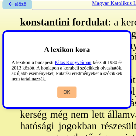
Magyar Katolikus 
🡰 előző
konstantini fordulat
: a ke
a római birodalomban Na
337) törvényeinek eredmény
A lexikon kora
fölszabadította és a több
A lexikon a budapesti
Pálos Könyvtárban
készült 1980 és
kerséget. Bár Konstantin 
2013 között. A honlapon a korabeli szócikkek olvashatók,
az újabb eseményeket, kutatási eredményeket a szócikkek
meg, ker-nek tartotta magát
nem tartalmazzák.
elöljáróikon keresztül) ol
OK
melyeket az ősi római vallá
kerség még nem lett államva
hatósági jogokban részesült