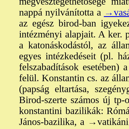
megvesztegethetősége miat
nappá nyilvánította a
→vasá
az egész birod-ban igyekez
intézményi alapjait. A ker. 
a katonáskodástól, az állam
egyes intézkedéseit (pl. há
felszabadítások esetében) a
felül. Konstantin cs. az áll
(papság eltartása, szegényg
Birod-szerte számos új tp-o
konstantini bazilikák: Ró
János-bazilika
, a
→vatikáni 