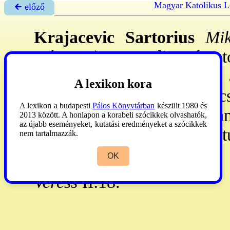
Magyar Katolikus L
🡰 előző
Krajacevic Sartorius
Mik
márc. 9.): apostoli gyóntat
kisebb r-et, 1609. VI. 27:
A lexikon kora
hazatért, zágrábi knk. és 
A lexikon a budapesti
Pálos Könyvtárban
készült 1980 és
belépett a JT-ba. Zágrábban
2013 között. A honlapon a korabeli szócikkek olvashatók,
az újabb eseményeket, kutatási eredményeket a szócikkek
horvát ap. gyóntató. Horvát
nem tartalmazzák.
ki. 88
OK
Veress
II:18.