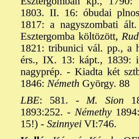
Esztergomban kp., 1790: h
1803. II. 16: óbudai plno
1817: a nagyszombati ált.
Esztergomba költözött,
Rud
1821: tribunici vál. pp., a 
érs., IX. 13: kápt., 1839: 
nagyprép. - Kiadta két sztb
1846:
Németh
György. 88
LBE
: 581. -
M. Sion
18
1893:252. -
Némethy
1894:
15!) -
Szinnyei
VI:746.