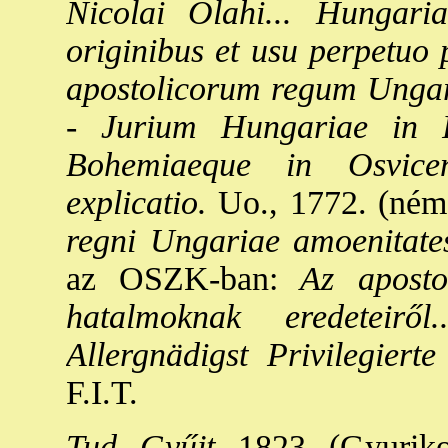
Nicolai Olahi... Hungaria 
originibus et usu perpetuo p
apostolicorum regum Ungaria
-
Jurium Hungariae in R
Bohemiaeque in Osvice
explicatio.
Uo., 1772. (ném-
regni Ungariae amoenitate
az OSZK-ban:
Az apostol
hatalmoknak eredeteiről..
Allergnädigst Privilegiert
F.I.T.
Tud. Gyűjt.
1823. (Gyuriko