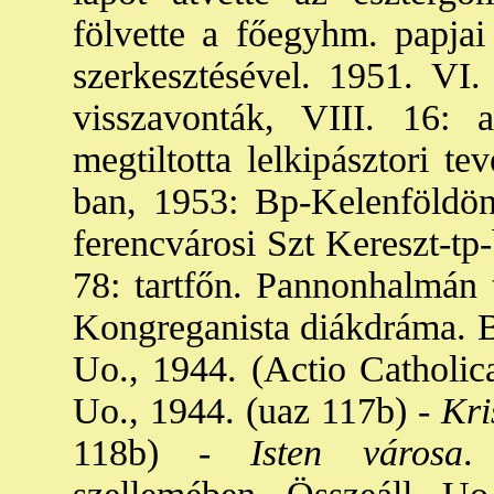
fölvette a főegyhm. papjai
szerkesztésével. 1951. VI.
visszavonták, VIII. 16: a
megtiltotta lelkipásztori t
ban, 1953: Bp-Kelenföldö
ferencvárosi Szt Kereszt-tp
78: tartfőn. Pannonhalmán t
Kongreganista diákdráma. B
Uo., 1944. (Actio Catholic
Uo., 1944. (uaz 117b) -
Kri
118b) -
Isten városa
.