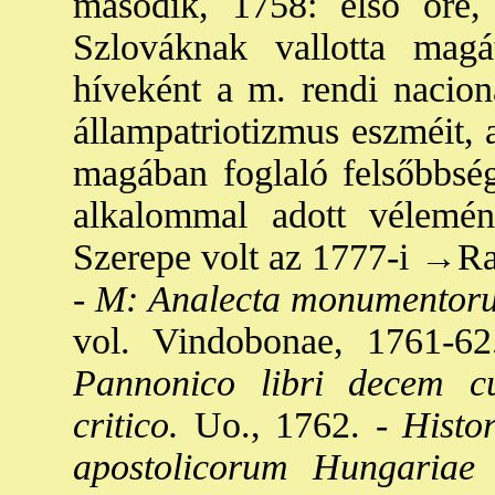
második, 1758: első őre, 
Szlováknak vallotta magát
híveként a m. rendi nacion
állampatriotizmus eszméit, 
magában foglaló felsőbbsé
alkalommal adott vélemén
Szerepe volt az 1777-i
→Rat
-
M: Analecta monumentoru
vol. Vindobonae, 1761-62
Pannonico libri decem c
critico.
Uo., 1762. -
Histor
apostolicorum Hungariae 