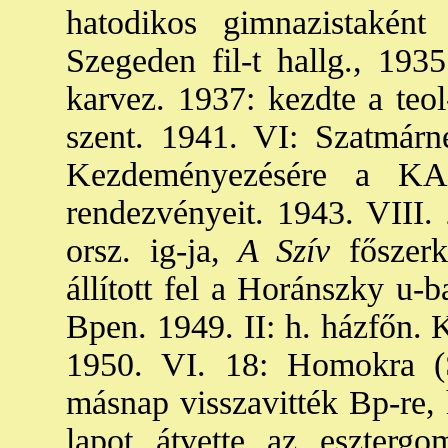
hatodikos gimnazistaként 
Szegeden fil-t hallg., 193
karvez. 1937: kezdte a teo
szent. 1941. VI: Szatmárn
Kezdeményezésére a KAL
rendezvényeit. 1943. VIII.
orsz. ig-ja,
A Szív
főszerk
állított fel a Horánszky u-b
Bpen. 1949. II: h. házfőn. 
1950. VI. 18: Homokra (S
másnap visszavitték Bp-re,
lapot átvette az eszter