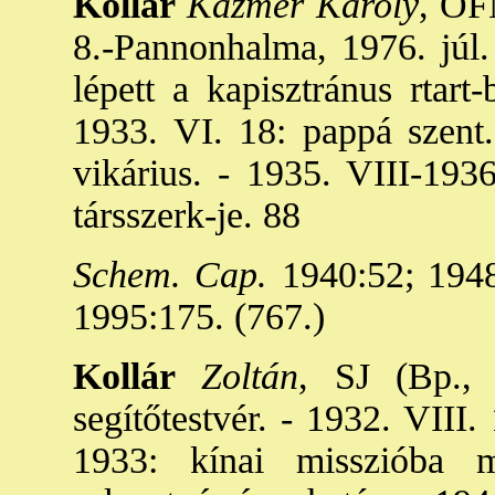
Kollár
Kázmér Károly
, OF
8.-Pannonhalma, 1976. júl. 
lépett a kapisztránus rtart
1933. VI. 18: pappá szent
vikárius. - 1935. VIII-1936
társszerk-je. 88
Schem. Cap.
1940:52; 1948
1995:175. (767.)
Kollár
Zoltán
, SJ (Bp., 
segítőtestvér. - 1932. VIII.
1933: kínai misszióba 