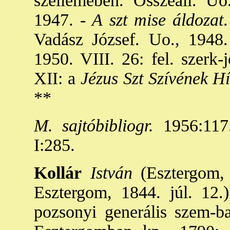
szellemében. Összeáll. Uo
1947. -
A szt mise áldozat
Vadász József. Uo., 1948.
1950. VIII. 26: fel. szerk-j
XII: a
Jézus Szt Szívének H
**
M. sajtóbibliogr.
1956:117
I:285.
Kollár
István
(Esztergom, 
Esztergom, 1844. júl. 12.)
pozsonyi generális szem-ba