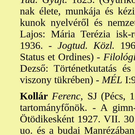
nak élete, munkája és kézi
kunok nyelvéről és nemzet
Lajos: Mária Terézia isk
1936. -
Jogtud. Közl.
1965
Status et Ordines) -
Filológi
Dezső: Történetkutatás é
viszony tükrében) -
MÉL
I:
Kollár
Ferenc
, SJ (Pécs, 1
tartományfőnök. - A gimn-o
Ötödikesként 1927. VII. 30:
uo. és a budai Manrézában 