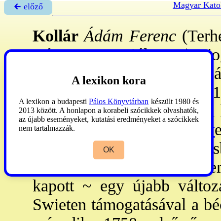
Magyar Kato
🡰 előző
Kollár
Ádám Ferenc
(Terhe
Bécs, 1783. júl. 13.): jog
Tanulmányait Selmecb
A lexikon kora
Nagyszombatban végezte. 17
A lexikon a budapesti
Pálos Könyvtárban
készült 1980 és
gimn. tanár, majd Bécsben ke
2013 között. A honlapon a korabeli szócikkek olvashatók,
az újabb eseményeket, kutatási eredményeket a szócikkek
(1744-45: a
→kun nyelv
nem tartalmazzák.
István ~nak diktálta le Béc
OK
torzult szövegét. 1771: He
kapott ~ egy újabb változa
Swieten támogatásával a béc