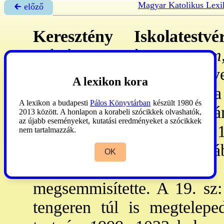
Magyar Katolikus Lexi
🡰 előző
Keresztény Iskolatestvé
Scholarum Christianaru
kongregáció az ifjúság nev
A lexikon kora
intézmények között. De la
A lexikon a budapesti
Pálos Könyvtárban
készült 1980 és
Reimsben és 1684: Pár
2013 között. A honlapon a korabeli szócikkek olvashatók,
az újabb eseményeket, kutatási eredményeket a szócikkek
megsegítésére. 1724: kir., 
nem tartalmazzák.
típusuk jobb volt a korá
OK
elterjedt a kongr., a 
megsemmisítette. A 19. sz:
tengeren túl is megtelepe