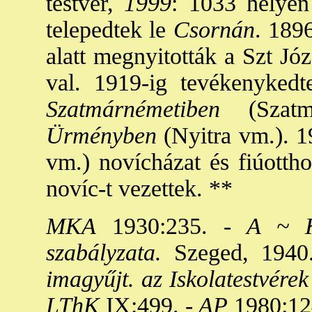
testvér,
1999
: 1033 helyen 
telepedtek le
Csornán
. 189
alatt megnyitották a Szt Józs
val. 1919-ig tevékenykedt
Szatmárnémetiben
(Szatm
Ürményben
(Nyitra vm.). 1
vm.) novícházat és fiúottho
novíc-t vezettek. **
MKA
1930:235. -
A ~ Kon
szabályzata.
Szeged, 1940.
imagyűjt. az Iskolatestvére
LThK
IX:499. -
AP
1980:12