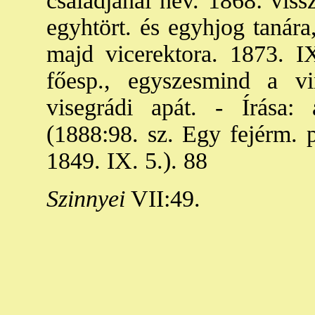
családjánál nev. 1868: viss
egyhtört. és egyhjog tanára
majd vicerektora. 1873. I
főesp., egyszesmind a vi
visegrádi apát. - Írása: 
(1888:98. sz. Egy fejérm. p
1849. IX. 5.). 88
Szinnyei
VII:49.