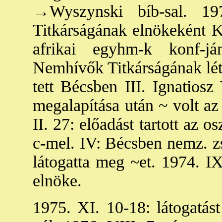
→Wyszynski
bíb-sal. 19
Titkárságának elnökeként K
afrikai egyhm-k konf-j
Nemhívők Titkárságának létr
tett Bécsben III. Ignatiosz
megalapítása után ~ volt az
II. 27: előadást tartott az o
c-mel. IV: Bécsben nemz. zsi
látogatta meg ~et. 1974. IX
elnöke.
1975. XI. 10-18: látogatást 