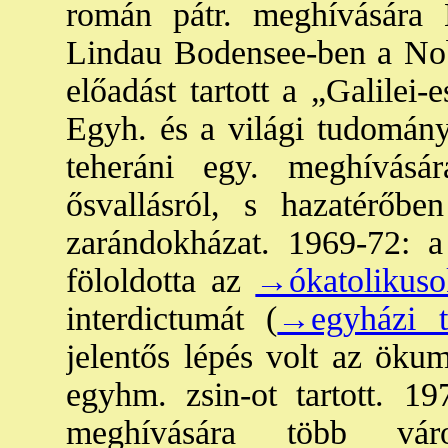
román pátr. meghívására 
Lindau Bodensee-ben a Nobe
előadást tartott a „Galilei-
Egyh. és a világi tudomány
teheráni egy. meghívásár
ősvallásról, s hazatérőben
zarándokházat. 1969-72: a 
föloldotta az
→ókatolikuso
interdictumát (
→egyházi t
jelentős lépés volt az öku
egyhm. zsin-ot tartott. 1
meghívására több város