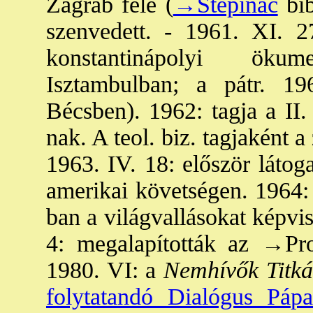
Zágráb felé (
→Stepinac
bíb
szenvedett. - 1961. XI. 27
konstantinápolyi ökum
Isztambulban; a pátr. 19
Bécsben). 1962: tagja a II.
nak. A teol. biz. tagjaként a
1963. IV. 18: először láto
amerikai követségen. 1964
ban a világvallásokat képvi
4: megalapították az
→Pro
1980. VI: a
Nemhívők Titká
folytatandó Dialógus Páp