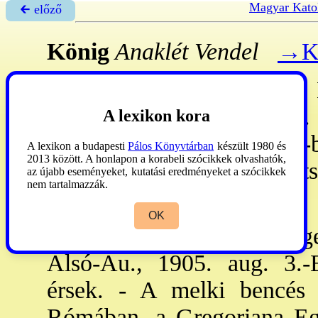
Magyar Kato
🡰 előző
König
Anaklét Vendel
→Ki
König
Etelka Kapisztrána
,
febr. 9.-Gyón, 1951. máj. 
A lexikon kora
Zsámbékon lépett a kongr-ba
A lexikon a budapesti
Pálos Könyvtárban
készült 1980 és
2013 között. A honlapon a korabeli szócikkek olvashatók,
Zsombolyán dolg. - A széts
az újabb eseményeket, kutatási eredményeket a szócikkek
nem tartalmazzák.
szoc. otthonban élt. r.k.
OK
König
,
Franz
(Warthgegen
Alsó-Au., 1905. aug. 3.-
érsek. - A melki bencés 
Rómában, a Gregoriana Eg