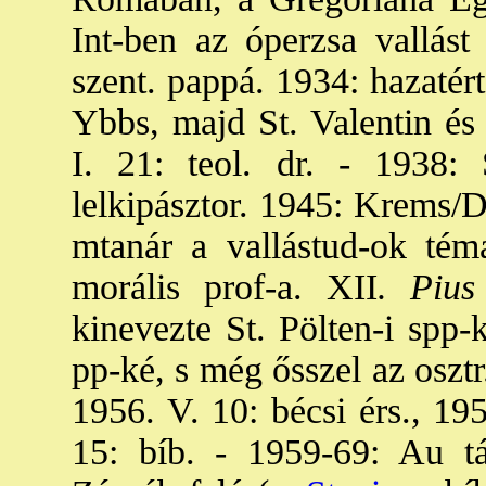
Int-ben az óperzsa vallást
szent. pappá. 1934: hazatér
Ybbs, majd St. Valentin és
I. 21: teol. dr. - 1938: S
lelkipásztor. 1945: Krems/D
mtanár a vallástud-ok tém
morális prof-a. XII
. Pius
kinevezte St. Pölten-i spp-k
pp-ké, s még ősszel az osztr.
1956. V. 10: bécsi érs., 19
15: bíb. - 1959-69: Au tá