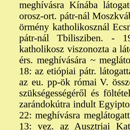
meghívásra Kínába látogato
orosz-ort. pátr-nál Moszkvá
örmény katholikosznál Ecsm
pátr-nál Tbilisziben. -
katholikosz viszonozta a lát
érs. meghívására ~ meglátog
18: az etiópiai pátr. látog
az eu. pp-ök római V. össz
szükségességéről és föltéte
zarándokútra indult Egyipto
22: meghívásra meglátogatta
13: vez. az Ausztriai Ka