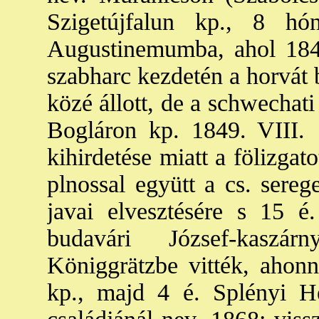
Szigetújfalun kp., 8 h
Augustinemumba, ahol 1848.
szabharc kezdetén a horvát 
közé állott, de a schwechati
Bogláron kp. 1849. VIII.
kihirdetése miatt a fölizgat
plnossal együtt a cs. sereg
javai elvesztésére s 15 é.
budavári József-kaszá
Königgrätzbe vitték, ahon
kp., majd 4 é. Splényi He