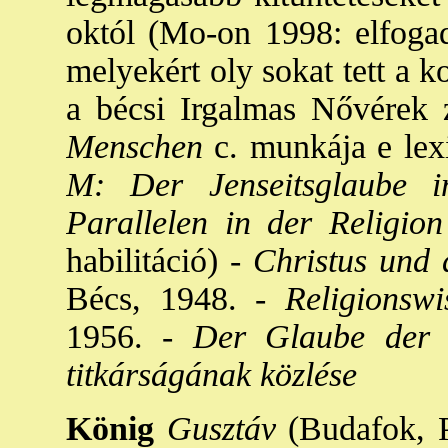
októl (Mo-on 1998: elfogad
melyekért oly sokat tett a 
a bécsi Irgalmas Nővérek z
Menschen
c. munkája e lexi
M: Der Jenseitsglaube 
Parallelen in der Religio
habilitáció) -
Christus und 
Bécs, 1948. -
Religionswi
1956. -
Der Glaube der
titkárságának közlése
König
Gusztáv
(Budafok, Pe