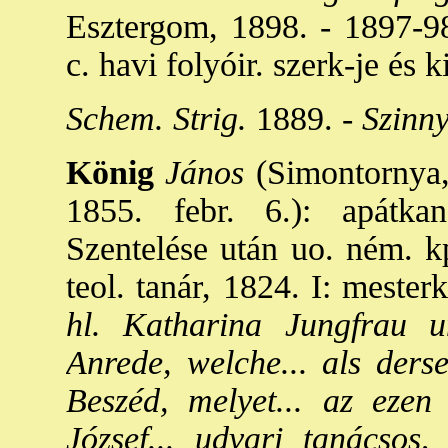
Esztergom, 1898. - 1897-9
c. havi folyóir. szerk-je és 
Schem. Strig.
1889. -
Szinny
König
János
(Simontornya,
1855. febr. 6.): apátk
Szentelése után uo. ném. kp
teol. tanár, 1824. I: mesterk
hl. Katharina Jungfrau 
Anrede, welche... als derse
Beszéd, melyet... az ezen
József... udvari tanácsos, 