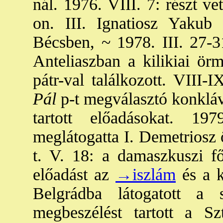
nál. 1976. VIII. 7: részt ve
on. III. Ignatiosz Yakub
Bécsben, ~ 1978. III. 27-31
Anteliaszban a kilikiai ör
pátr-val találkozott. VIII-I
Pál
p-t megválasztó konkláv
tartott előadásokat. 19
meglátogatta I. Demetriosz 
t. V. 18: a damaszkuszi főm
előadást az
→iszlám
és a k
Belgrádba látogatott a s
megbeszélést tartott a Sz