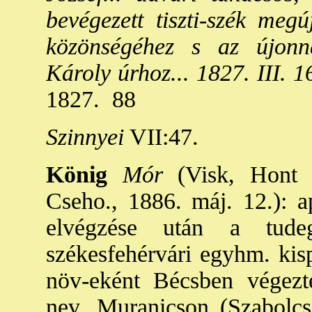
bevégezett tiszti-szék megú
közönségéhez s az újonna
Károly úrhoz... 1827. III. 1
1827. 88
Szinnyei
VII:47.
König
Mór
(Visk, Hont v
Cseho., 1886. máj. 12.): a
elvégzése után a tudeg
székesfehérvári egyhm. kis
növ-eként Bécsben végezte
nev. Muranicson (Szabolcs