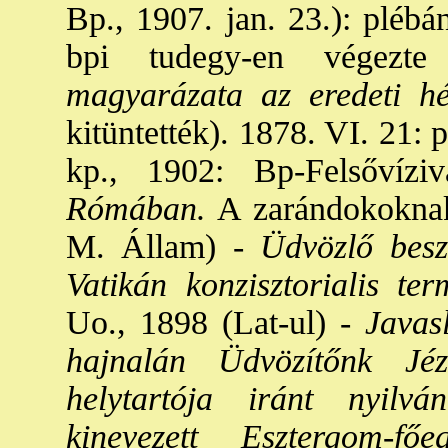
Bp., 1907. jan. 23.): plébá
bpi tudegy-en végezte
magyarázata az eredeti 
kitüntették). 1878. VI. 21:
kp., 1902: Bp-Felsővíziv
Rómában.
A zarándokoknak 
M. Állam) -
Üdvözlő besz
Vatikán konzisztorialis te
Uo., 1898 (Lat-ul) -
Javasl
hajnalán Üdvözítőnk Jéz
helytartója iránt nyilv
kinevezett Esztergom-f