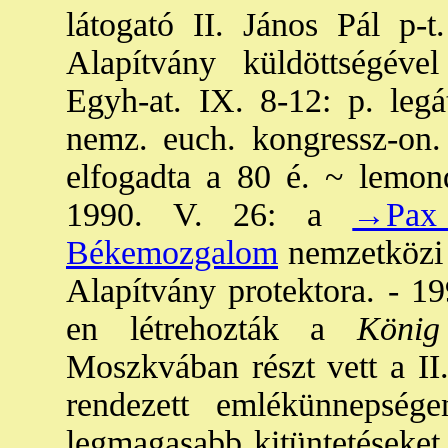
látogató II. János Pál p-
Alapítvány küldöttségéve
Egyh-at. IX. 8-12: p. legá
nemz. euch. kongressz-on. 
elfogadta a 80 é. ~ lemond
1990. V. 26: a
→Pax 
Békemozgalom
nemzetközi e
Alapítvány protektora. - 19
en létrehozták a
König 
Moszkvában részt vett a II.
rendezett emlékünnepsé
legmagasabb kitüntetéseket 