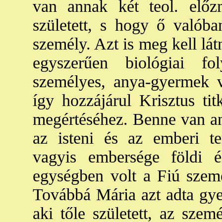
van annak két teol. előz
született, s hogy ő valóban
személy. Azt is meg kell lá
egyszerűen biológiai f
személyes, anya-gyermek v
így hozzájárul Krisztus ti
megértéséhez. Benne van an
az isteni és az emberi te
vagyis embersége földi él
egységben volt a Fiú szem
Továbbá Mária azt adta gye
aki tőle született, az szemé