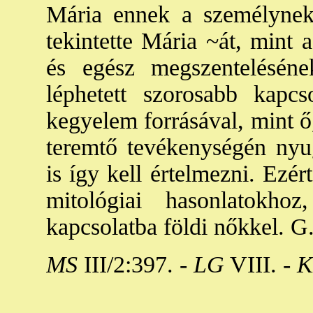
Mária ennek a személynek
tekintette Mária ~át, mint 
és egész megszenteléséne
léphetett szorosabb kapcs
kegyelem forrásával, mint ő
teremtő tevékenységén nyug
is így kell értelmezni. Ezé
mitológiai hasonlatokho
kapcsolatba földi nőkkel. G.
MS
III/2:397. -
LG
VIII. -
K