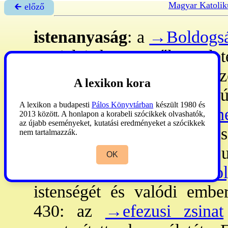
Magyar Katolik
🡰 előző
istenanyaság
: a
→Boldogsá
azt jelzi, hogy a tőle szüle
vagyis isteni személy. Ez
A lexikon kora
nevezni akkor is, ha a Fiú
A lexikon a budapesti
Pálos Könyvtárban
készült 1980 és
vette magára. - A
→The
2013 között. A honlapon a korabeli szócikkek olvashatók,
az újabb eseményeket, kutatási eredményeket a szócikkek
megtalálható. Igazi jelentős
nem tartalmazzák.
során nyerte. Tartalmilag 
OK
381: az I.
→konstantinápol
istenségét és valódi ember
430: az
→efezusi zsinat