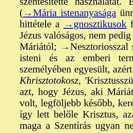
szentesítette használatát.
(
→Mária istenanyasága
ünn
hittétele a
→gnosztikusok
f
Jézus valóságos, nem pedig 
Máriától;
→Nesztorios
szal
isteni és az emberi te
személyében egyesült, azért
Khrisztotokosz
, 'Krisztussz
azt, hogy Jézus, aki Máriát
volt, legföljebb később, kere
így lett belőle Krisztus, a
maga a Szentírás ugyan n