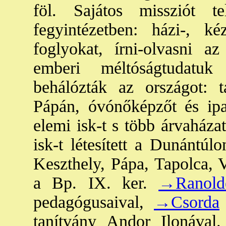
föl. Sajátos missziót te
fegyintézetben: házi-, ké
foglyokat, írni-olvasni az 
emberi méltóságtudatuk 
behálózták az országot: 
Pápán, óvónőképzőt és ipa
elemi isk-t s több árvaházat
isk-t létesített a Dunántúl
Keszthely, Pápa, Tapolca,
a Bp. IX. ker.
→Ranolde
pedagógusaival,
→Csorda
tanítvány Andor Ilonával