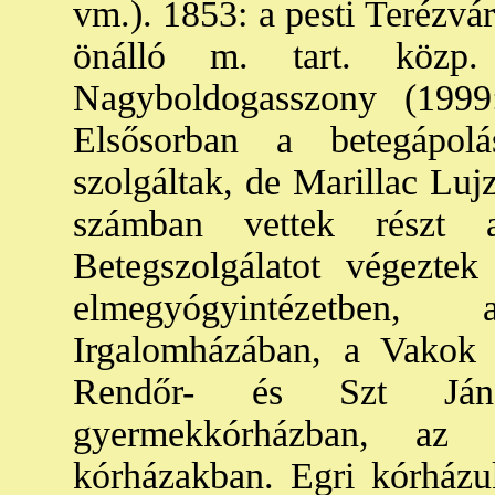
vm.). 1853: a pesti Terézvá
önálló m. tart. köz
Nagyboldogasszony (1999
Elsősorban a betegápol
szolgáltak, de Marillac Luj
számban vettek részt a
Betegszolgálatot végeztek
elmegyógyintézetben,
Irgalomházában, a Vakok
Rendőr- és Szt Ján
gyermekkórházban, az Ü
kórházakban. Egri kórházuka