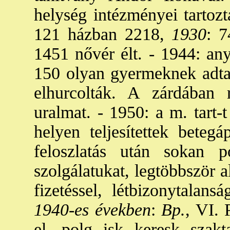
helység intézményei tartozt
121 házban 2218,
1930
: 
1451 nővér élt. - 1944: an
150 olyan gyermeknek adta
elhurcolták. A zárdában 
uralmat. - 1950: a m. tart-
helyen teljesítettek beteg
feloszlatás után sokan p
szolgálatukat, legtöbbször 
fizetéssel, létbizonytalansá
1940-es években
:
Bp.
, VI. 
el., polg. isk, keresk. szak