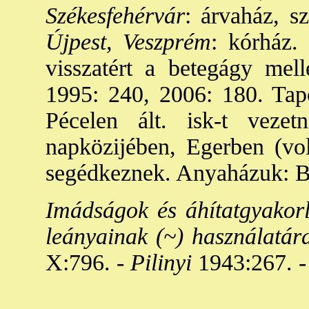
Székesfehérvár
: árvaház, s
Újpest, Veszprém
: kórház.
visszatért a betegágy mel
1995: 240, 2006: 180. Tap
Pécelen ált. isk-t vezet
napközijében, Egerben (vo
segédkeznek. Anyaházuk: Bp
Imádságok és áhítatgyakorla
leányainak (~) használatár
X:796. -
Pilinyi
1943:267. -