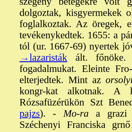
szegény betegekre volt 
dolgoztak, kisgyermekek ok
foglalkoztak. Az öregek, e
tevékenykedtek. 1655: a pár
tól (ur. 1667-69) nyertek jó
→lazaristák
ált. főnöke. 
fogadalmukat. Eleinte Fro
elterjedtek. Mint az
orsolyi
kongr-kat alkotnak. A 
Rózsafüzérükön Szt Bened
pajzs
). -
Mo-ra
a grazi t
Széchenyi Franciska grnő