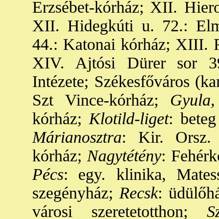
Erzsébet-kórház; XII. Hier
XII. Hidegkúti u. 72.: Elm
44.: Katonai kórház; XIII. 
XIV. Ajtósi Dürer sor 3
Intézete; Székesfőváros (ka
Szt Vince-kórház;
Gyula, 
kórház;
Klotild-liget
: beteg
Márianosztra
: Kir. Orsz. 
kórház;
Nagytétény
: Fehérk
Pécs
: egy. klinika, Mate
szegényház;
Recsk
: üdülőh
városi szeretetotthon;
Sze