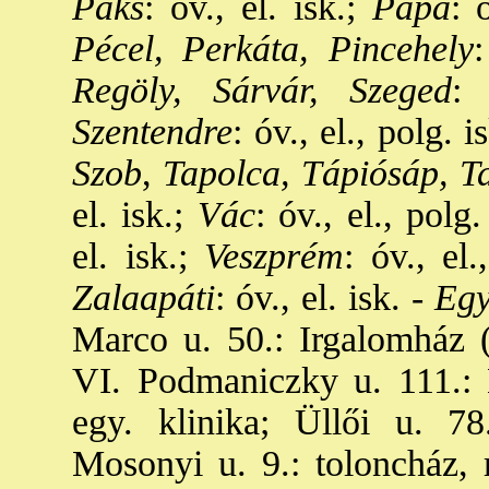
Paks
: óv., el. isk.;
Pápa
: 
Pécel, Perkáta, Pincehely
:
Regöly, Sárvár, Szeged
: 
Szentendre
: óv., el., polg. is
Szob
,
Tapolca, Tápiósáp, T
el. isk.;
Vác
: óv., el., polg.
el. isk.;
Veszprém
: óv., el.
Zalaapáti
: óv., el. isk. -
Egy
Marco u. 50.: Irgalomház (
VI. Podmaniczky u. 111.: 
egy. klinika; Üllői u. 78
Mosonyi u. 9.: toloncház, 