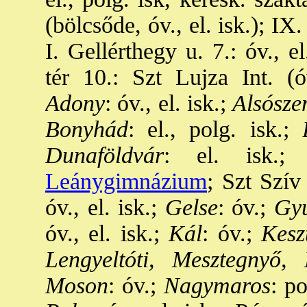
(bölcsőde, óv., el. isk.); IX
I. Gellérthegy u. 7.: óv., el
tér 10.: Szt Lujza Int. (ó
Adony
: óv., el. isk.;
Alsósze
Bonyhád
: el., polg. isk.;
B
Dunaföldvár
: el. isk.;
E
Leánygimnázium
; Szt Szív
óv., el. isk.;
Gelse
: óv.;
Gyu
óv., el. isk.;
Kál
: óv.;
Keszt
Lengyeltóti, Mesztegnyő,
Moson
: óv.;
Nagymaros
: po