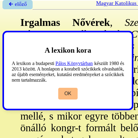
Magyar Katolikus
🡰 előző
Irgalmas Nővérek
,
Szer
Charitatis, Filles de la 
Societe, Filiarum Caritatis
A lexikon kora
Vince Szeretet Leányai
A lexikon a budapesti
Pálos Könyvtárban
készült 1980 és
kongregáció. - 1633: Pári
2013 között. A honlapon a korabeli szócikkek olvashatók,
az újabb eseményeket, kutatási eredményeket a szócikkek
szegények és betegek gondoz
nem tartalmazzák.
Marillac Szt
Lujza
. Az alap
OK
segítségül a korábban alapí
mellé, s mikor egyre többen
önálló kongr-t formált bel