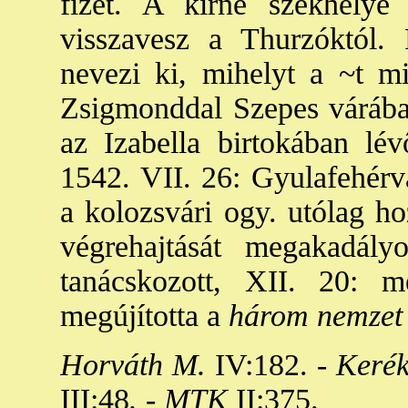
fizet. A kirné székhelye
visszavesz a Thurzóktól. 
nevezi ki, mihelyt a ~t mi
Zsigmonddal Szepes várába 
az Izabella birtokában lé
1542. VII. 26: Gyulafehérvá
a kolozsvári ogy. utólag ho
végrehajtását megakadály
tanácskozott, XII. 20: m
megújította a
három nemzet 
Horváth M.
IV:182. -
Kerék
III:48
. - MTK
II:375.