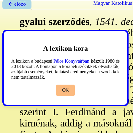
Magyar Katolikus
🡰 előző
gyalui szerződés
,
1541. dec
kir. (ur. 1526-64) nev
főkapitány és
Statileo
János
A lexikon kora
→váradi béke
egyes pontj
A lexikon a budapesti
Pálos Könyvtárban
készült 1980 és
Fráter
György az átadandó 
2013 között. A honlapon a korabeli szócikkek olvashatók,
az újabb eseményeket, kutatási eredményeket a szócikkek
Zsigmond kirfi teljes kielé
nem tartalmazzák.
kir. öröksége még mindig 
OK
volt, akik attól kárpótlás 
szerint I. Ferdinánd a ja
kirnénak, addig a másoknál 