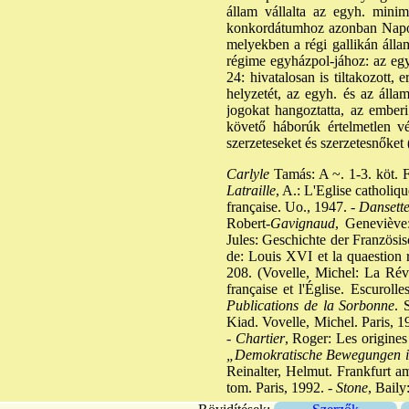
állam vállalta az egyh. minimá
konkordátumhoz azonban Napóleo
melyekben a régi gallikán állam
régime egyházpol-jához: az egy
24: hivatalosan is tiltakozott
helyzetét, az egyh. és az álla
jogokat hangoztatta, az emberi 
követő háborúk értelmetlen vé
szerzeteseket és szerzetesnőket 
Carlyle
Tamás: A ~. 1-3. köt. F
Latraille
, A.: L'Eglise catholiqu
française. Uo., 1947. -
Dansett
Robert-
Gavignaud
, Geneviève
Jules: Geschichte der Französi
de: Louis XVI et la quaestion 
208. (Vovelle, Michel: La Révol
française et l'Église. Escurolle
Publications de la Sorbonne
. 
Kiad. Vovelle, Michel. Paris, 1
-
Chartier
, Roger: Les origines
„Demokratische Bewegungen i
Reinalter, Helmut. Frankfurt a
tom. Paris, 1992. -
Stone
, Baily