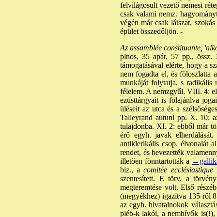
felvilágosult vezető nemesi réte
csak valami nemz. hagyományt l
végén már csak látszat, szokás
épület összedőljön. -
Az assamblée constituante, 'alk
plnos, 35 apát, 57 pp., össz.
támogatásával elérte, hogy a sz
nem fogadta el, és föloszlatta
munkáját folytatja, s radikális
félelem. A nemzgyűl. VIII. 4: elt
ezüsttárgyait is fölajánlva jo
üléseit az utca és a szélsőség
Talleyrand autuni pp. X. 10: a
tulajdonba. XI. 2: ebből már tör
érő egyh. javak elherdálását
antiklerikális csop. élvonalát 
rendet, és bevezették valamennyi
illetően fönntartották a
→gallik
biz., a
comitée ecclésiastique
k
szentesített. E törv. a törvé
megteremtése volt. Első részéb
(megyékhez) igazítva 135-ről 85
az egyh. hivatalnokok választás
pléb-k lakói, a nemhívők is(!)