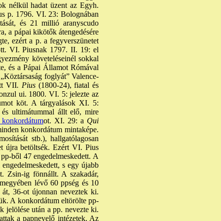
 ok nélkül hadat üzent az Egyh.
ius p. 1796. VI. 23: Bolognában
tását, és 21 millió aranyscudo
sára, a pápai kikötők átengedésére
te, ezért a p. a fegyverszünetet
t. VI. Piusnak 1797. II. 19: el
egyezmény követeléseinél sokkal
lte, és a Pápai Államot Rómával
a „Köztársaság foglyát” Valence-
tt VII
. Pius
(1800-24), fiatal és
nzul ui. 1800. VI. 5: jelezte az
umot köt. A tárgyalások XI. 5:
és ultimátummal állt elő, mire
 konkordátum
ot. XI. 29: a
Qui
ta minden konkordátum mintaképe.
osítását stb.), hallgatólagosan
újra betöltsék. Ezért VI. Pius
3 pp-ből 47 engedelmeskedett. A
m engedelmeskedett, s egy újabb
. Zsin-ig fönnállt. A szakadár,
2 megyében lévő 60 ppség és 10
 át, 36-ot újonnan neveztek ki.
ük. A konkordátum eltörölte pp-
k jelölése után a pp. nevezte ki.
attak a papnevelő intézetek. Az