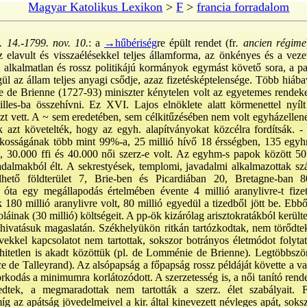
Magyar Katolikus Lexikon
>
F
>
francia forradalom
. 14.-1799. nov. 10.
: a
→hűbériség
re épült rendet (fr
. ancien régime
z elavult és visszaélésekkel teljes államforma, az önkényes és a veze
en alkalmatlan és rossz politikájú kormányok egymást követő sora, a paz
gül az állam teljes anyagi csődje, azaz fizetésképtelensége. Több hiáb
 de Brienne (1727-93) miniszter kénytelen volt az egyetemes rendeke
lles-ba összehívni. Ez XVI. Lajos elnöklete alatt körmenettel nyí
szt vett. A ~ sem eredetében, sem célkitűzésében nem volt egyházellen
k azt követelték, hogy az egyh. alapítványokat közcélra fordítsák. -
lakosságának több mint 99%-a, 25 millió hívő 18 érsségben, 135 egyh
, 30.000 ffi és 40.000 női szerz-e volt. Az egyhm-s papok között 50
vadalmakból élt. A sekrestyések, templomi, javadalmi alkalmazottak s
ő földterület 7, Brie-ben és Picardiában 20, Bretagne-ban 80%
 óta egy megállapodás értelmében évente 4 millió aranylivre-t fizet
180 millió aranylivre volt, 80 millió egyedül a tizedből jött be. Ebb
áinak (30 millió) költségeit. A pp-ök kizárólag arisztokratákból kerültek
ak hivatásuk magaslatán. Székhelyükön ritkán tartózkodtak, nem törődt
ívekkel kapcsolatot nem tartottak, sokszor botrányos életmódot folyt
g hitetlen is akadt közöttük (pl. de Lomménie de Brienne). Legtöbbszö
ce de Talleyrand). Az alsópapság a főpapság rossz példáját követte a v
orkodás a minimumra korlátozódott. A szerzetesség is, a női tanító rend
edtek, a megmaradottak nem tartották a szerz. élet szabályait.
míg az apátság jövedelmeivel a kir. által kinevezett névleges apát, sok