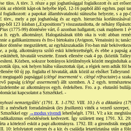
e tilos. A törv. 3. része a ppi joghatósággal foglalkozott és azt erősen
iök az eltörölt kápt-ok helyébe lépő, 12-16 papból álló egyhm. papi tan
l foglalkozott: a papokat államhivatalnoki státuszba helyezte, s a pp-
 törv., mely a ppi joghatóság és az egyh. hierarchia korlátozásával e
 pp-ből 123 írásban („Expositions”) visszautasította, de néhány főpászt
 Pius
(1775-99) döntésére várt, ő azonban hallgatott, csak majdnem 1 év 
 a fr. egyh. alkotmányt. Halogatásának több oka is volt: abban rem
ennie a gallikanizmusra és fro-i birtokaira (Avignon, Venaissin) is; tanács
mikor döntése megszületett, az egyházszakadás Fro-ban már bekövetkeze
ue
, a polg. alkotmányra szóló eskü kötelezettségét, és ebbe a papság a
skütételt, hivatalát vesztette. Ennek ellenére csak 4 pp. (köztük Tall
teljesíteni. Közben, sokszor botrányos körülmények között megindultak 
szották újra, sok helyen hiába választottak újat, a régiek nem adták föl h
lenére 60 új pp. foglalta el hivatalát, akik közül az elsőket Talleyrand
üt megtagadó papsággal (
clérgé insermenté
v
. clérgé réfractaire
) a sza
 tevő papság (
clérgé assermenté
) állt szemben. A 2 egyh. természetes
küzdelembe az alkotmányos egyh. érdekében. Fro. a p. elutasító bulláj
plomáciai kapcsolatot a Sztszékkel. -
ényhozó nemzetgyűlés' (1791. X. 1-1792. VIII. 10.) és a diktatúra (179
I: a mérsékelt forradalmárok (
les feuillants
) vitték a vezető szerepet
a Sztszékkel egy
→modus vivendi
lehetőségét. 1791. VI: a kir. meghiús
 radikalizmus erősödésének kedvezett. Így született meg 1791. XI. 29: 
írta a kötelező esküt a papi alkotmányra. 1792. III: a girondisták megd
II. 10: lefolytatott ostrom és a kir. és családja letartóztatása után a f