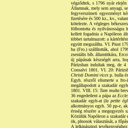
végződtek, s 1796 nyár elején 
Államnak, mely sem anyagi, sem
fegyverszüneti egyezményt kén
fizetésére és 500 kz., kv., valam
kötelezte. A végleges békeszerz
fölbontotta és nyilvánosságra 
kellett fogadnia a Napóleon ál
többet tartalmazott: a kártérí
együtt megszállta. VI. Piust 17
ba (Fro.) szállították, ahol 17
zseniális bíb. államtitkára, Er
új pápának készségét arra, ho
Párizsban indultak meg, de 4 
Consalvi 1801. VI. 20: Párizsb
Christi Domini vices
p. bulla 
Egyh. részről elismerte a fro-
megállapodott a szakadár egyh
1801. VIII. 15:
Tam multa
brev
36 engedetlent a pápa az
Eccles
szakadár egyh-at (
la petite égl
alkotmányos egyh. 50 pp-e, ak
érsség részére a megegyezés sz
Közülük Napóleon a szakadár eg
ök, plnosok választását, a főpás
A lelkipásztori tevékenységhez