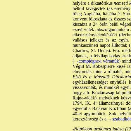
helyére a diktatórikus
nemzeti 
nélkül kivégeztek (az esemény 
főleg Angliába, Itáliába és S
konvent föloszlatta az összes s
kiszabta a 24 órán belül végreh
ezreit vitték rabszolgamunkára
elkereszténytelenítéséért (déc
vallásos jellegét és az egy
munkaszüneti napot állítottak (
Chartres, St. Denis). Fro. mé
adjanak, a felvilágosodás szel
(
→compiègne-i vértanúk
) mind
Végül M. Robespierre kissé la
elnyomták mind a rómahű, mind 
Első és a Második Direktóriu
egyházellenességet enyhülés k
visszavonták, és mindkét egyh.
hogy a fr. Köztársaság külpoliti
Rajna-vidék), melyeknek közvél
1794. IX. 4: államcsínnyel dö
egyedül a Batáviai Közt-ban (a
40-et agyonlőttek. Sok helyütt 
kereszténység és a
→szabadkő
-
Napóleon uralomra jutása (17