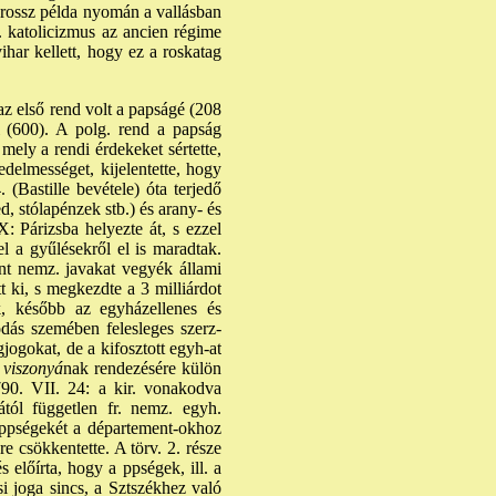
 a rossz példa nyomán a vallásban
. katolicizmus az ancien régime
har kellett, hogy ez a roskatag
 első rend volt a papságé (208
i (600). A polg. rend a papság
mely a rendi érdekeket sértette,
delmességet, kijelentette, hogy
 (Bastille bevétele) óta terjedő
ed, stólapénzek stb.) és arany- és
: Párizsba helyezte át, s ezzel
l a gyűlésekről el is maradtak.
int nemz. javakat vegyék állami
tt ki, s megkezdte a 3 milliárdot
k, később az egyházellenes és
sodás szemében felesleges szerz-
gjogokat, de a kifosztott egyh-at
 viszonyá
nak rendezésére külön
90. VII. 24: a kir. vonakodva
ától független fr. nemz. egyh.
a ppségekét a département-okhoz
re csökkentette. A törv. 2. része
 előírta, hogy a ppségek, ill. a
i joga sincs, a Sztszékhez való