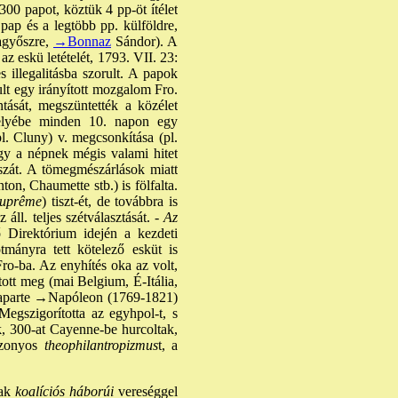
300 papot, köztük 4 pp-öt ítélet
pap és a legtöbb pp. külföldre,
agyőszre,
→Bonnaz
Sándor). A
z eskü letételét, 1793. VII. 23:
es illegalitásba szorult. A papok
lt egy irányított mozgalom Fro.
ntását, megszüntették a közélet
helyébe minden 10. napon egy
l. Cluny) v. megcsonkítása (pl.
gy a népnek mégis valami hitet
uszát. A tömegmészárlások miatt
nton, Chaumette stb.) is fölfalta.
suprême
) tiszt-ét, de továbbra is
l. teljes szétválasztását. -
Az
 Direktórium idején a kezdeti
tmányra tett kötelező esküt is
ro-ba. Az enyhítés oka az volt,
ított meg (mai Belgium, É-Itália,
aparte
→Napóleon
(1769-1821)
egszigorította az egyhpol-t, s
k, 300-at Cayenne-be hurcoltak,
izonyos
theophilantropizmus
t, a
ak
koalíciós háborúi
vereséggel