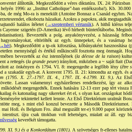
konventet
állították. Megkezdődött a véres diktatúra. IX. 24: Párizsban 
helyén 1996: az „Institut Catholique”-ban emlékszoba!). Kb. 30.000 
po-ba, de még Mo-ra is menekült (Antoine Bonnaz a Csanád egyhm. N
zerzetesrendet, elkobozta házaikat. Azokra a papokra, akik megtagadták a
ajtandó halálos ítéletet (
→szeptemberi vértanúk
). A hithű klérus telj
 a Cayenne szigetén (D-Amerika) lévő hírhedt büntetőtáborba. Megindu
hristianisation). Bevezették a polg. anyakönyvezést, a házasság felbo
h. hagyományokat, eltörölték az egyh. ünnepeket, és a vasárnap 
→hét
). Megkezdődött a tp-ok kifosztása, kőbányaként hasznosítása (p
rhetetlen mennyiségű és értékű műkincstől fosztotta meg önmagát. Ho
lemében bevezették az ész istennőjének (
la déesse de la raison
) kult
ent a rettegés (
la grande peure
) irányított, miközben a ~ saját fiait (Da
zított az önkényen és 1794. VI. 8: megengedte a legfőbb lény (
être 
a szakadár egyh-at. A konvent 1795. II. 21: kimondta az egyh. és az ál
m (1795. X. 27.-1797. IX. 4., 1797. IX. 4-1799. XI. 9.)
. Az Első
övette. Lassan valamennyi egyházellenes rendelkezést, így az alko
 működését megengedték. Ennek hatására 12-13 ezer pap tért vissza F
kailag és katonailag nagy sikereket ért el, s olyan kat. országokat hód
eményére tekintettel kellett lennie. Az Első Direktórium uralmát Bon
ntötte meg, s mint első konzul bevezette a Második Direktóriumot. M
 mai Holl. és Belgium Fro. által megszállt ter-e) 9.000 papot körözte
istentiszt. újra csak titokban volt lehetséges, mialatt az áll. egy b
művesség
keverékét támogatta.
99. XI. 9.) és a Konkordátum (1801).
A szövetséges fr-ellenes hatalm