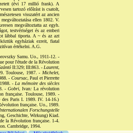
zetett (évi 17 millió frank). A
en tartozó előírást is csatolt,
rmészetesen visszatért az ancien
 megváltoztatása ellen 1802. V.
keresen megváltoztatta az egyh.
got, testvériséget és az emberi
ot lábbal tiporta. A ~ és az azt
öztük egyháziak ezreit, fiatal
zitívan értékelni. A.G.
rovszky Samu. Uo., 1911-12. -
que pour l'étude de la Révolution
zántó
II:329; III:863. -
Laurent
,
9. Toulouse, 1987. -
Michelet
,
988. -
Coursac
, Paul et Pierrette
1988. -
La mémoire des siècles
8. -
Gobri
, Ivan
:
La révolution
on française. Toulouse, 1989. -
 des Paris I. 1989. IV. 14-16.)
 Révolution française. Uo., 1989.
Internationalen Forschungstelle
ung, Geschichte, Wirkung) Kiad.
de la Révolution française. 1-4.
tion. Cambridge, 1994.