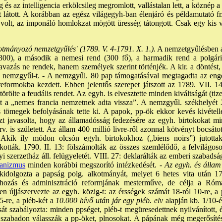
g és az intelligencia erkölcsileg megromlott, vallástalan lett, a köznép
átott. A korábban az egész világegyh-ban élenjáró és példamutató fr
 volt, az imponáló homlokzat mögött üresség tátongott. Csak egy kis vi
otmányozó nemzetgyűlés' (1789. V. 4-1791. X. 1.).
A nemzetgyűlésben az
 300), a második a nemesi rend (300 fő), a harmadik rend a polgár
avazás ne rendek, hanem személyek szerint történjék. A kir. a döntést, 
 a nemzgyűl-t. - A nemzgyűl. 80 pap támogatásával megtagadta az enge
 reformokba kezdett. Ebben jelentős szerepet játszott az 1789. VII. 14.
örölte a feudális rendet. Az egyh. is elvesztette minden kiváltságát (tiz
gait a „nemes francia nemzetnek adta vissza”. A nemzgyűl. székhelyét X
es tömegek befolyásának tette ki. A papok, pp-ök ekkor kevés kivételle
zt javasolta, hogy az államadósság fedezésére az egyh. birtokokat m
v. is született. Az állam 400 millió livre-ről azonnal kötvényt bocsáto
. Akik ily módon olcsón egyh. birtokokhoz („biens noirs”) jutotta
alkották. 1790. II. 13: fölszámolták az összes szemlélődő, a felvilágo
 szerzetház áll. felügyeletét. VIII. 27: deklarálták az emberi szabadsá
anizmus
minden korábbi megszorító intézkedését. -
Az egyh. és állam
idolgozta a papság polg. alkotmányát, melyet 6 hetes vita után 17
nyhozás és adminisztráció reformjának mesterműve, de célja a Róm
en újjászervezte az egyh. közig-t: az érsségek számát 18-ról 10-re, 
-re, a pléb-két a
10.000 hívő után jár egy pléb. elv
alapján kb. 1/10-é
át szabályozta: minden ppséget, pléb-t megüresedettnek nyilvánított, és
, szabadon válasszák a pp-öket, plnosokat. A pápának még megerősítés