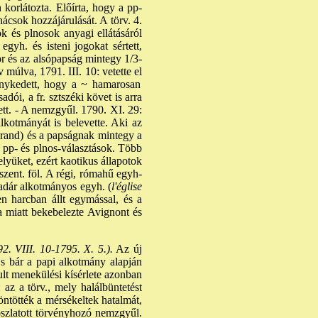
 korlátozta. Előírta, hogy a pp-
ácsok hozzájárulását. A törv. 4.
ök és plnosok anyagi ellátásáról
gyh. és isteni jogokat sértett,
or és az alsópapság mintegy 1/3-
múlva, 1791. III. 10: vetette el
énykedett, hogy a ~ hamarosan
adói, a fr. sztszéki követ is arra
tt. - A nemzgyűl. 1790. XI. 29:
lkotmányát is belevette. Aki az
eyrand) és a papságnak mintegy a
a pp- és plnos-választások. Több
elyüket, ezért kaotikus állapotok
 szent. föl. A régi, rómahű egyh-
kadár alkotmányos egyh. (
l'église
en harcban állt egymással, és a
a miatt bekebelezte Avignont és
2. VIII. 10-1795. X. 5.).
Az új
, s bár a papi alkotmány alapján
ult menekülési kísérlete azonban
az a törv., mely halálbüntetést
öntötték a mérsékeltek hatalmát,
öloszlatott törvényhozó nemzgyűl.