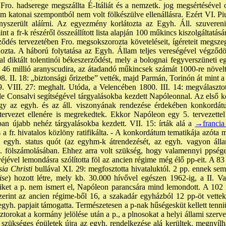
Fro. hadserege megszállta É-Itáliát és a nemzetk. jog megsértésével
 katonai szempontból nem volt fölkészülve ellenállásra. Ezért VI. P
yszerült aláírni. Az egyezmény korlátozta az Egyh. Áll. szuvereni
int a fr-k részéről összeállított lista alapján 100 műkincs kiszolgáltatá
ődés tervezetében Fro. megsokszorozta követeléseit, ígéreteit megszeg
hozta. A háború folytatása az Egyh. Állam teljes vereségével végződöt
tal diktált tolentinói békeszerződést, mely a bolognai fegyverszüneti 
tést 46 millió aranyscudira, az átadandó műkincsek számát 1000-re növe
98. II. 18: „biztonsági őrizetbe” vették, majd Parmán, Torinón át mint 
99. VIII. 27: meghalt. Utóda, a Velencében 1800. III. 14: megválaszto
cole Consalvi segítségével tárgyalásokba kezdett Napóleonnal. Az első ko
gy az egyh. és az áll. viszonyának rendezése érdekében konkordát
tervezet ellenére is megrekedtek. Ekkor Napóleon egy 5. tervezettel 
an újabb nehéz tárgyalásokba kezdett. VII. 15: írták alá a
→francia
és a fr. hivatalos közlöny ratifikálta. - A konkordátum tematikája azó
i egyh. status quót (az egyhm-k átrendezését, az egyh. vagyon állam
. fölszámolásában. Ehhez arra volt szükség, hogy valamennyi ppséget 
éjével lemondásra szólította föl az ancien régime még élő pp-eit. A 8
ia Christi
bullával XI. 29: megfosztotta hivataluktól. 2 pp. ennek se
ise
) hozott létre, mely kb. 30.000 hívővel egészen 1962-ig, a II. Vat
iket a p. nem ismert el, Napóleon parancsára mind lemondott. A 10
erint az ancien régime-ből 16, a szakadár egyházból 12 pp-öt vettek
yh. papjait támogatta. Természetesen a p-nak hűségesküt kellett tenni
ztorokat a kormány jelölése után a p., a plnosokat a helyi állami szerve
 szükséges épületek újra az egyh. rendelkezése alá kerültek, megnyílh