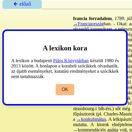
🡰 előző
francia forradalom
,
1789. júl
→Franciaország
ban. - Okai: a
részesítő jogrendszer, a teljes
államhivatalnokok serege, s vé
bíb-érs-e, Etienne de Lomménie
alkalommal 1789. V. 5: Versai
A lexikon kora
Mirabeau és Robespierre is, ré
(„cahiers de doléance”) is csa
A lexikon a budapesti
Pálos Könyvtárban
készült 1980 és
egyháza a ~ előestéjén. Fro. 
2013 között. A honlapon a korabeli szócikkek olvashatók,
főpapja, 70.000 egyhm-s papja
az újabb eseményeket, kutatási eredményeket a szócikkek
különféle alapítványokból, ja
nem tartalmazzák.
Az egyh. D-en a megművelhet
adómentességet élvezett, 1561
jövedelme ezzel szemben kerek 
OK
menhelyeinek (30 millió) és iskol
kivételtől eltekintve nem állt
látogatták, a papsággal és a h
strassbourg-i bíb-érs.) sőt mé
főpásztorok (pl. Charles-Mauri
a
→konkubinátus
. A lelkipászt
mutatta. A ktorok elnéptelen
→kommendációs apát
ja volt, 