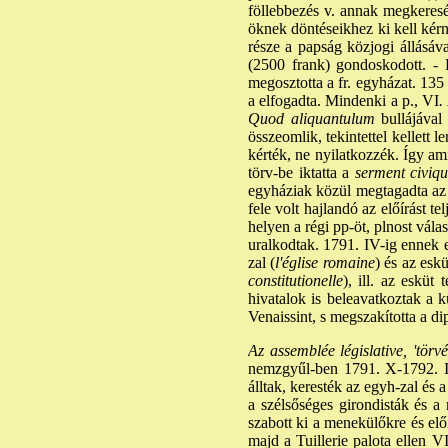
föllebbezés v. annak megkeresés
öknek döntéseikhez ki kell kérn
része a papság közjogi állásáva
(2500 frank) gondoskodott. - E
megosztotta a fr. egyházat. 135
a elfogadta. Mindenki a p., VI
.
Quod aliquantulum
bullájával
összeomlik, tekintettel kellett l
kérték, ne nyilatkozzék. Így a
törv-be iktatta a
serment civiq
egyháziak közül megtagadta az e
fele volt hajlandó az előírást 
helyen a régi pp-öt, plnost vála
uralkodtak. 1791. IV-ig ennek el
zal (
l'église romaine
) és az esk
constitutionelle
), ill. az esküt
hivatalok is beleavatkoztak a 
Venaissint, s megszakította a di
Az assemblée législative, 'törv
nemzgyűl-ben 1791. X-1792. II
álltak, keresték az egyh-zal és 
a szélsőséges girondisták és a
szabott ki a menekülőkre és elő
majd a Tuillerie palota ellen VI