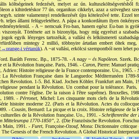
lis költségeinek fedezését, melyet az ún. kultuszköltségvetésből fi
n a kihirdetéskor 77 ún. organikus cikkelyt, azaz a szöveghez szerves
egyh. szinte valamennyi rendelkezését újra kötelezővé tette. Ezzel te
h. teljes állami felügyeletéhez. A pápa a konkordátum ilyen önkényes
, eredménytelenül. - A ~ nemcsak Fro-ban, hanem egész Eu-ban is gyö
m viszonyát. Története azt is bizonyítja, hogy míg egyrészt a szabadsá
jogok egyik lényeges tartozékát, a vallási és lelkiismereti szabadság
rfürdőiben mintegy 2 millió, többnyire ártatlan embert öltek meg, k
(
→orange-i vértanúk
). A ~at vallási, erkölcsi szempontból nem lehet po
ord. Baráth Ferenc. Bp., 1875-78. -
A nagy ~ és Napóleon.
Szerk. Bo
e et la Révolution française. Paris, 1946. -
Caron
, Pierre: Manuel prati
e
, Adrien: Histoire religieuse de la France contemporaine. Uo., 1965. -
S
: La Révolution Française dans le Languedoc Méditerranéen 1789-9
schen Revolution. 1-5. Bd. Kiad. Jochen Köhler. Frankfurt am Main, 1
religieuse pendant la Révolution. Un combat pour la tolérance. Paris, 
ution contre l'église. De la raison à l'être suprême). Bruxelles, 198
s, 1989. -
Pérronet
, Michel: Les cinquante mots clefs de la Révoluti
Série histoire moderne 22. (Paris et la Révolution. Actes du collocque
989. -
Cousin
, Bernard: La picque et la croix. Histoire religieuse de la
 culturelles de la Révolution française. Uo., 1991. -
Schriftenreihe der 
n Mitteleuropa 1770-1850”
, 2. (Die Französische Revolution. Forsch
m Main, 1991. -
Furet
, Françoise-
Ozouf
, Mona: Dictionnaire criticque 
: The Genesis of the French Revolution. A Global Historical Interpreta