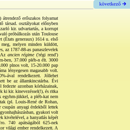
következő 🡲
) átrendező erőszakos folyamat
tő társad. osztályokat előnyben
arló kir. udvartartás, a korrupt
avaló próbálkozás után Toulouse
t (États generaux) 1614 u. első
lt meg, melyen minden küldött,
es, az 1787-88-as panaszlevelek
 Az
ancien régime
('régi rend')
m-ben, 37.000 pléb-n élt. 3000
.000 plnos volt, 15-20.000 pap
záma lényegesen magasabb volt.
-ával rendelkezett. Jóllehet
ett be az államkincstárba. Évi
ől fedezte azonban kórházainak,
 ki kir. kinevezéssel(!), és ritka
ek egyhm-jükkel, a pléb-kat nem
attak (pl. Louis-René de Rohan,
r csupán anyagi érdekből lettek
agyonhajhászásban, gyakori volt
ek kivételével, a hanyatlás képét
 Fro. 740 apátságából 625-nek
szor világi ember rendelkezett. A