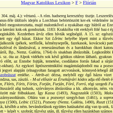
Magyar Katolikus Lexikon
>
F
>
Flórián
04. máj. 4.): vértanú. - A róm. hadsereg keresztény tisztje. Leszerel
ianus-féle üldözés idején a Lorchban bebörtönzött ker-ek védelmére in
 a bíró megostoroztatta, majd malomkővel a nyakában egy hídról az Enns
a lateráni knk-ok gondoztak. 1183: Krakkóba vitt ereklyéi fölé baz-t ép
eginkább. Kezdetben árvíz ellen hívták segítségül. A 15. sz: egészül
ett egy égő házat. Ekkor Szt
Lőrinc
helyébe lépett mint a tűzvés
lalkozók (pékek, serfőzők, kéményseprők, fazekasok, kovácsok) patró
szlóval és lándzsával, a reneszánszban és a barokkban ókori katon
áról, Bp., Nemz. Galéria, 1764) és sisakban ábrázolták. Legkorábbi 
5. sz. óta az Alpok vidékén sok késő gótikus oltáron látható, gyakran
író előtt, az Ennsbe fojtják, temetése, csodálatos forrás fakad a sírjá
z-okban). Az egykori liptószentmiklósi magántulajdonból ma a pozs
ai jegyei alapján (elnagyoltan faragott arcvonások, könnyed-lebegő á
zobrászat
emléke. -
Attrib-ai
: dézsa, melyből egy égő házra vizet
ndzsa, sas, zászló. -
M-ul először
az
Érsekújvári kódex
adja elő életét 
n, Flóris, Fóris, Fórizs, Forján, Furján, Fóró, Forró
, régi szegedi
Fur
ultuszáról alig tudunk, szórványos ábrázolása a kk. alkonyán, ném. v
özött már fölbukkant. Így
Kassa
(1493),
Nagyszalók
(1503),
Malo
zárnyasoltárain. Oltára van a
pozsonyi
szegyh-ban (1461), a
sopro
nya
(1500),
Leibic
(1521),
Pozsony
(Nemz. Galéria, 1490),
Ruszt
(151
okk, később a ném. bevándorlások együttes hatásaként alig van tp-unk, 
ott ~ képét v. szobrát; tűzvész után, ill. tűzvész ellen hazánkban számo