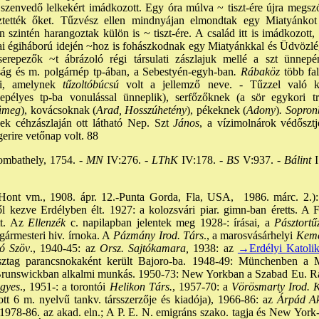
en szenvedő lelkekért imádkozott. Egy óra múlva ~ tiszt-ére újra megs
sztették őket. Tűzvész ellen mindnyájan elmondtak egy Miatyánko
 szintén harangoztak külön is ~ tiszt-ére. A család itt is imádkozott,
ai égiháború idején ~hoz is fohászkodnak egy Miatyánkkal és Üdvözlég
cserepezők ~t ábrázoló régi társulati zászlajuk mellé a szt ünnep
ztság és m. polgárnép tp-ában, a Sebestyén-egyh-ban
. Rábaköz
több fa
ni, amelynek
tűzoltóbúcsú
volt a jellemző neve. - Tűzzel való ka
pélyes tp-ba vonulással ünneplik), serfőzőknek (a sör egykori tr
Sümeg
), kovácsoknak (
Arad, Hosszúhetény
), pékeknek (
Adony
)
. Sopro
ek céhzászlaján ott látható Nep. Szt
János
, a vízimolnárok védőszt
gerire vetőnap volt. 88
ombathely, 1754. -
MN
IV:276. -
LThK
IV:178. -
BS
V:937. -
Bálint
I
Hont vm., 1908. ápr. 12.-Punta Gorda, Fla, USA, 1986. márc. 2.): 
ől kezve Erdélyben élt. 1927: a kolozsvári piar. gimn-ban éretts. A
tt. Az
Ellenzék
c. napilapban jelentek meg 1928-: írásai, a
Pásztortű
gármesteri hiv. írnoka. A
Pázmány Irod. Társ
., a marosvásárhelyi
Kemé
ó Szöv
., 1940-45: az
Orsz. Sajtókamara,
1938: az
→Erdélyi Katoli
 osztag parancsnokaként került Bajoro-ba. 1948-49: Münchenben a M
runswickban alkalmi munkás. 1950-73: New Yorkban a Szabad Eu. Rád
gyes
., 1951-: a torontói
Helikon Társ.
, 1957-70: a
Vörösmarty Irod. 
tt 6 m. nyelvű tankv. társszerzője és kiadója), 1966-86: az
Árpád A
., 1978-86. az akad. eln.; A P. E. N. emigráns szako. tagja és New York