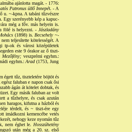
ltalmába ajánlotta magát. - 1776:
hatós Patronus üllő Innepé
t. - A
Fő u. ~-kpna. A tabáni tűzvészre
ára. Egy szerényebb kép a kapuc-
yára még a főv. más helyein is.
fölé is helyezni. -
Jászladány
ohács
(1898) is
. Becsehely
~-
 nem teljesítette kötelességét. A
i tp-ok és városi középületek
geden este 9 órakor az ő tiszt-
:
Mezőfény;
veszprémi egyhm.:
nádi egyhm.:
Arad
(1753, Jung
gett tűz, tiszteletére böjtöt és
z egész faluban e napon csak ősi
razabb ágán át kötelet dobtak, és
 tüzet. Egy másik faluban az volt
ett a tűzhelyre, és csak azután
sen haragos, kifutna a házból és
je térdelt, és ~ tiszt-ére egy
ott imádkozni kemencébe vetés
 kezét, nehogy keze nyomán tűz
ák, nem éghet le
. Hosszúhetény
angszó után még a 20. sz. első