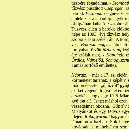
tiszt-ére fogadalmat. -
Szombath
tűzvész pusztított
Csepregen
, 
barokk
Pestbudán
legnevezetese
emlékeztet a tabáni tp. egyik m
ok tp-ában látható. ~-szobor á
Tűzvész ellen a barokk időkben
népe az 1893. évi tűzvész hel
szobra a falu szélén áll. A körn
vasi
Balozsameggyes
útmenti 
tornyában őrzött
tűzharang
legi
ére szólalt meg. -
Kápolnái
: 
Őrtilos, Városlőd, Somogyszen
Tamás sörfőző említette). -
Néprajz. ~
már a 17. sz. elején
körmenetet tartanak, s képét v.
módon élesztett „újtűzről” gyújt
azt két végénél fogva két ember 
a szokás, hogy egy ffi 5 Miaty
gyújtott alá. Ismét máshol ezen
veszedelmet okozna
. Göntérh
Miatyánkot és egy Üdvözlégy
idején
. Rábagyarmat
hagyománya
támadjon a házban. Sok helyen
kovácsainak műhelyében sem é