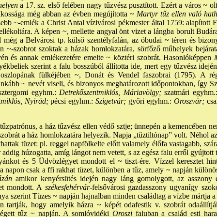
elyen
a 17. sz. első felében nagy tűzvész pusztított. Ezért a város ~ o
lakossága még abban az évben megújította
~ Martyr tűz ellen való hat
bb ~-emlék a Christ Antal vízivárosi pékmester által 1759: alapított 
ellékoltára. A képen ~, mellette angyal önt vizet a lángba borult Bud
ll még a Belvárosi tp. külső szentélyfalán, az óbudai ~ téren és bizon
 ~-szobrot szoktak a házak homlokzatára, sörfőző műhelyek bejárata 
yén és annak emlékezetére emelte ~ köztéri szobrát. Hasonlóképpen
M
yékbeliek szerint a falu bosszúból állította ide, mert egy tűzvész idején
oszlopának fülkéjében ~, Donát és Vendel faszobrai (1795). A rég
nkább ~ nevét viseli, és bizonyos meghatározott időpontokban, így Sze
esztergomi egyhm.:
Detrekőszentmiklós, Máriavölgy;
szatmári egyhm.
tmiklós, Nyirád;
pécsi egyhm.:
Szigetvár;
győri egyhm.:
Oroszvár;
csa
 tűzpatrónus, a ház tűzvész ellen védő sztje; ünnepén a kemencében nem é
 szobrát a ház homlokzatára helyezik. Napja „tűztiltónap” volt. Néhol a
hattak tüzet: pl. reggel napfölkelte előtt valamely élőfa vastagabb, szá
addig húzogatta, amíg lángot nem vetett, s az egész falu erről gyújtott
ánkot és 5 Üdvözlégyet mondott el ~ tiszt-ére. Vízzel keresztet hint
 a napon csak a ffi rakhat tüzet, különben a tűz, amely ~ napján különö
ázán
amikor kenyérsütés idején nagy láng gomolygott, az asszony elé
et mondott. A
székesfehérvár
-felsővárosi gazdasszony ugyanígy szok
 szerint Tüzes ~ napján hajnalban minden családtag a vízbe mártja a
 tartják, hogy amelyik házra ~ képét odafestik v. szobrát odaállítj
gett tűz ~ napján. A somlóvidéki
Oroszi
faluban a család esti har