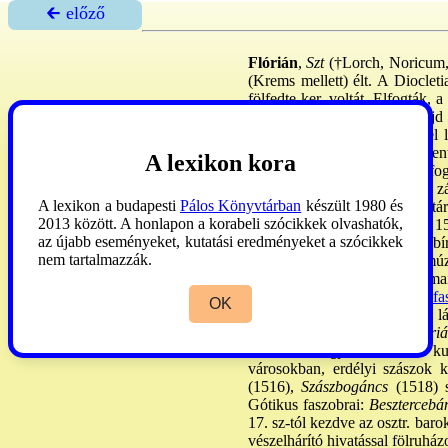
🡰 előző
Flórián
,
Szt
(†Lorch, Noricum, 3
(Krems mellett) élt. A Dioclet
fölfedte ker. voltát. Elfogták,
épült, melyet a bencések, majd 
ban és Lengyo-ban terjedt el l
korában imádságával megment
A lexikon kora
kapcsolatos mesterségekkel fog
Lovagi ruhában, páncélban, zá
A lexikon a budapesti
Pálos Könyvtárban
készült 1980 és
körmöcbányai Mária-tp. főoltár
2013 között. A honlapon a korabeli szócikkek olvashatók,
Nonnberg-tp.). Álló alakja a 1
az újabb eseményeket, kutatási eredményeket a szócikkek
jelenetei (búcsú szüleitől, a b
nem tartalmazzák.
(1510/15 k., ma különféle mú
őrzött, 1490 k. faszobra form
díszítmény) a szepességi
→fas
OK
(Kefemarkt, főoltár, 1490 k.), lá
családneveink is utalnak
Flóriá
vidékén:
Furgyán
. - Kk. m. k
városokban, erdélyi szászok k
(1516),
Szászbogáncs
(1518) s
Gótikus faszobrai:
Besztercebá
17. sz-tól kezdve az osztr. bar
vészelhárító hivatással fölruház