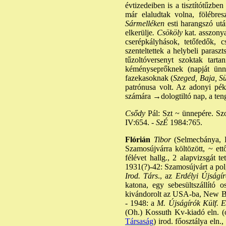
évtizedeiben is a tisztítótűzb
már elaludtak volna, fölébre
Sármelléken
esti harangszó után
elkerülje
. Csököly
kat. asszony
cserépkályhások, tetőfedők, 
szenteltettek a helybeli paras
tűzoltóversenyt szoktak tarta
kéményseprőknek (napját ünne
fazekasoknak (
Szeged, Baja, 
patrónusa volt. Az adonyi pék
számára
→dologtiltó nap
, a ten
Csődy
Pál: Szt ~ ünnepére. Sz
IV:654. -
SzÉ
1984:765.
Flórián
Tibor
(Selmecbánya, 
Szamosújvárra költözött, ~ ett
félévet hallg., 2 alapvizsgát te
1931(?)-42: Szamosújvárt a pol
Irod. Társ
., az
Erdélyi Újságír
katona, egy sebesültszállító
kivándorolt az USA-ba, New B
- 1948: a
M. Újságírók Külf. E
(Oh.) Kossuth Kv-kiadó eln. (o
Társaság
) irod. főosztálya eln