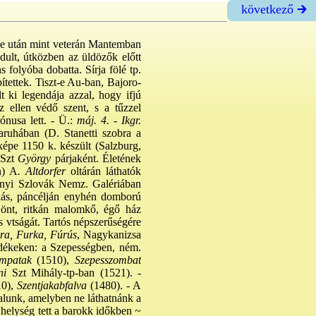
következő 🡲
ése után mint veterán Mantemban
dult, útközben az üldözők előtt
 folyóba dobatta. Sírja fölé tp.
ítettek. Tiszt-e Au-ban, Bajoro-
t ki legendája azzal, hogy ifjú
z ellen védő szent, s a tűzzel
nusa lett. - Ü.:
máj. 4.
-
Ikgr.
aruhában (D. Stanetti szobra a
képe 1150 k. készült (Salzburg,
 Szt
György
párjaként. Életének
n) A
. Altdorfer
oltárán láthatók
onyi Szlovák Nemz. Galériában
llás, páncélján enyhén domború
 önt, ritkán malomkő, égő ház
és vtságát. Tartós népszerűségére
a, Furka, Fúrús
, Nagykanizsa
idékeken: a Szepességben, ném.
mpatak
(1510),
Szepesszombat
ni
Szt Mihály-tp-ban (1521). -
0),
Szentjakabfalva
(1480). - A
falunk, amelyben ne láthatnánk a
s helység tett a barokk időkben ~