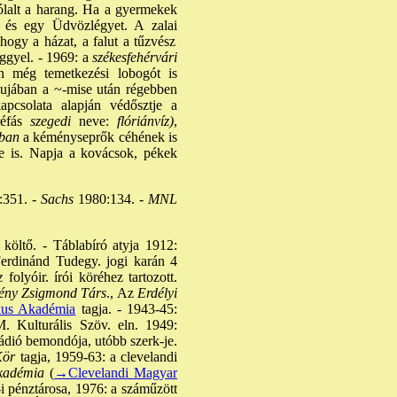
zólalt a harang. Ha a gyermekek
t és egy Üdvözlégyet. A zalai
 hogy a házat, a falut a tűzvész
gyel. - 1969: a
székesfehérvári
én még temetkezési lobogót is
lujában a ~-mise után régebben
pcsolata alapján védősztje a
éfás
szegedi
neve:
flóriánvíz)
,
nban
a kéményseprők céhének is
je is. Napja a kovácsok, pékek
:351. -
Sachs
1980:134. -
MNL
költő. - Táblabíró atyja 1912:
 Ferdinánd Tudegy. jogi karán 4
z
folyóir. írói köréhez tartozott.
ny Zsigmond Társ
., Az
Erdélyi
kus Akadémia
tagja. - 1943-45:
. Kulturális Szöv. eln. 1949:
ió bemondója, utóbb szerk-je.
Kör
tagja, 1959-63: a clevelandi
kadémia
(
→Clevelandi Magyar
-i pénztárosa, 1976: a száműzött