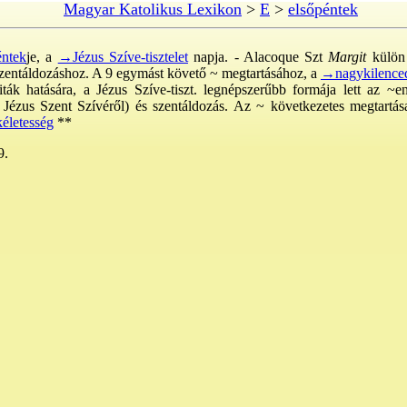
Magyar Katolikus Lexikon
>
E
>
elsőpéntek
ntek
je, a
→Jézus Szíve-tisztelet
napja. - Alacoque Szt
Margit
külön 
 szentáldozáshoz. A 9 egymást követő ~ megtartásához, a
→nagykilence
iták hatására, a Jézus Szíve-tiszt. legnépszerűbb formája lett az ~
Jézus Szent Szívéről) és szentáldozás. Az ~ következetes megtartása
életesség
**
9.