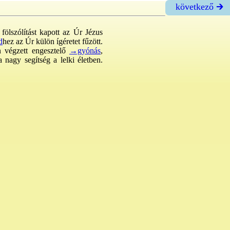
következő 🡲
fölszólítást kapott az Úr Jézus
d
hez az Úr külön ígéretet fűzött.
en végzett engesztelő
→gyónás
,
 nagy segítség a lelki életben.