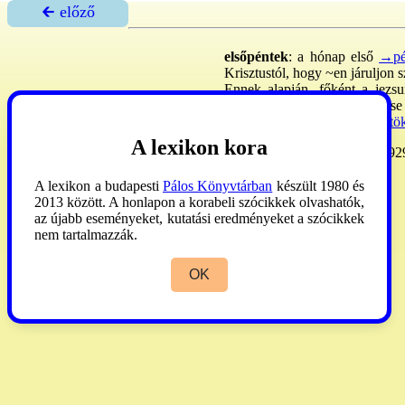
🡰 előző
elsőpéntek
: a hónap első
→pé
Krisztustól, hogy ~en járuljon
Ennek alapján, főként a jezsu
szentmise (szövege votív mise 
→bűnbánat
,
→önismeret
,
→tök
A lexikon kora
~i imakv-em.
Rákospalota, 192
A lexikon a budapesti
Pálos Könyvtárban
készült 1980 és
2013 között. A honlapon a korabeli szócikkek olvashatók,
az újabb eseményeket, kutatási eredményeket a szócikkek
nem tartalmazzák.
OK