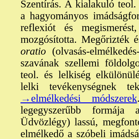
Szentírás. A kialakuló teol.
a hagyományos imádságfor
reflexiót és megismerést
mozgósította. Megőrizték é
oratio
(olvasás-elmélkedés
szavának szellemi földolg
teol. és lelkiség elkülönü
lelki tevékenységnek tek
→elmélkedési módszerek
legegyszerűbb formája 
Üdvözlégy) lassú, megfont
elmélkedő a szóbeli imádsá