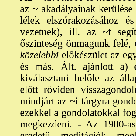
az ~ akadályainak kerülése
lélek elszórakozásához 
vezetnek), ill. az ~t segí
őszinteség önmagunk felé, 
közelebbi
előkészület az eg
és más. Ált. ajánlott a) 
kiválasztani belőle az áll
előtt röviden visszagondol
mindjárt az ~i tárgyra gond
ezekkel a gondolatokkal fog
megkezdeni. - Az 1980-as
eredetű meditációk megl