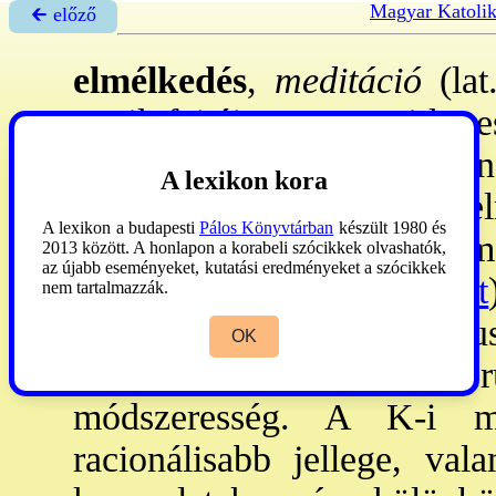
Magyar Katoli
🡰 előző
elmélkedés
,
meditáció
(lat
egyik fajtája, a nyugati ker
parancsainak logikus
A lexikon kora
megfontolása. Célja az el
A lexikon a budapesti
Pálos Könyvtárban
készült 1980 és
szabadon formált belső i
2013 között. A honlapon a korabeli szócikkek olvashatók,
az újabb eseményeket, kutatási eredményeket a szócikkek
(
→elmélet és gyakorlat
nem tartalmazzák.
megkülönbözteti a logiku
OK
célzatosság, az egysze
módszeresség. A K-i med
racionálisabb jellege, val