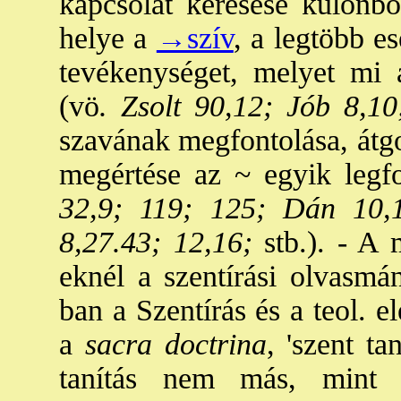
kapcsolat keresése különbö
helye a
→szív
, a legtöbb es
tevékenységet, melyet mi 
(vö
. Zsolt 90,12; Jób 8,10
szavának megfontolása, átgo
megértése az ~ egyik legf
32,9; 119; 125; Dán 10,
8,27.43; 12,16;
stb.). - A 
eknél a szentírási olvasmá
ban a Szentírás és a teol. e
a
sacra doctrina
, 'szent ta
tanítás nem más, mint a