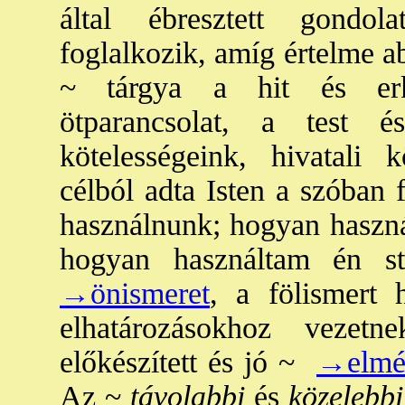
által ébresztett gondo
foglalkozik, amíg értelme ab
~ tárgya a hit és erköl
ötparancsolat, a test és
kötelességeink, hivatali 
célból adta Isten a szóban 
használnunk; hogyan használ
hogyan használtam én s
→önismeret
, a fölismert
elhatározásokhoz vezetn
előkészített és jó ~
→elmél
Az ~
távolabbi
és
közelebbi