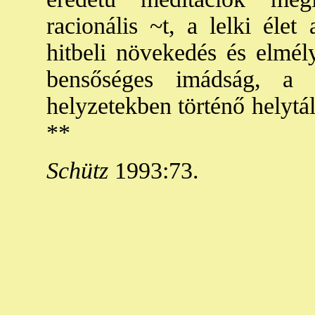
racionális ~t, a lelki éle
hitbeli növekedés és elmél
bensőséges imádság, a 
helyzetekben történő helytál
**
Schütz
1993:73.