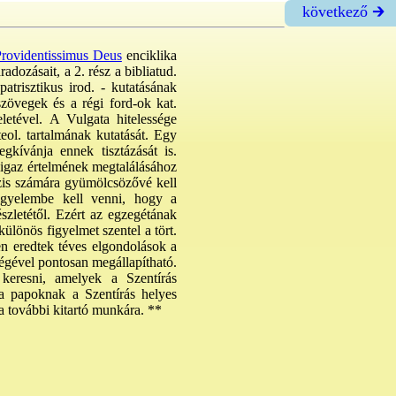
következő 🡲
ovidentissimus Deus
enciklika
adozásait, a 2. rész a bibliatud.
atrisztikus irod. - kutatásának
zövegek és a régi ford-ok kat.
letével. A Vulgata hitelessége
ol. tartalmának kutatását. Egy
egkívánja ennek tisztázását is.
s igaz értelmének megtalálásához
ézis számára gyümölcsözővé kell
igyelembe kell venni, hogy a
szletétől. Ezért az egzegétának
különös figyelmet szentel a tört.
nen eredtek téves elgondolások a
ségével pontosan megállapítható.
keresni, amelyek a Szentírás
 a papoknak a Szentírás helyes
 a további kitartó munkára. **