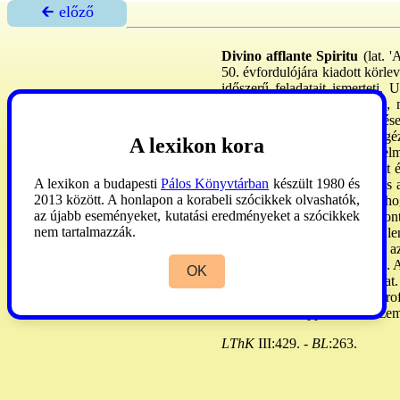
🡰 előző
Divino afflante Spiritu
(lat. '
50. évfordulójára kiadott körlev
időszerű feladatait ismerteti.
eredményeire. Hangsúlyozza, m
kritikai kiadásainak elkészít
joghatósági kérdés. Az egzegé
A lexikon kora
újabb spiritualista, irod. ért
Óvatosságra int, nehogy átvitt 
A lexikon a budapesti
Pálos Könyvtárban
készült 1980 és
a leghasznosabb a sztatyák és 
2013 között. A honlapon a korabeli szócikkek olvashatók,
tenni. Rámutat a p. arra, h
az újabb eseményeket, kutatási eredményeket a szócikkek
sugalmazottság természete pont
nem tartalmazzák.
mindenekelőtt tekintettel kell l
bibliai irod-nak. Főleg ebből a
sugalmazottság kérdésében is. A
OK
A nehéz kérdésekben a kat. 
tévedhetetlenségének és a pro
használatára, a pp-öknek a szem
LThK
III:429. -
BL
:263.