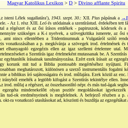
Magyar Katolikus Lexikon
>
D
>
Divino afflante Spiritu
Az isteni Lélek sugallatára'),
1943. szept. 30.
: XII
. Pius
pápának a
→Pr
ele. - Az 1. rész XIII
. Leó
és utódainak a szentírástud. érdekében tett fár
 Utal a régészet és az ősi írásos emlékek - papiruszok, kódexek és a p
ennyire szükséges a K-i nyelvek, a szövegkritika ismerete, az ősi s
ése, ami nincs ellentétben a Tridentinumnak a Vulgatáról szóló rende
zis vonatkozásában a p. megkívánja a szövegek irod. értelmének és te
elmet elhanyagoló egzegézis ellen az igaz szellemi értelemre utal. M
értelmezéseket a Szentírás igaz értelmeként mutassanak be. A Szentírá
az egyhtanítók írásainak tanulmányozása. Ezért ezek írásait az egzeg
ogy korunk mit tud a Biblia pontosabb megértéséhez nyújtani. F
osabban meghatározott, különösen a szerző instrumentális fogalmi ké
ennie a biblikus író sajátosságaira és irod. műfajára. Ezek közül az enc. 
z irányból emelték a legtöbb kifogást a Szentírás tekintélye ellen. In
z irod. műfaj a régészet, az összehasonlító népr. és más tud-ágak segít
egzegéta mindenekelőtt olyan pozitív megoldásokat igyekezzék 
fán tud-ok eredményeinek is megfelelnek. A befejező részben a p.
. okt-ra vonatkozó utasításokat ad, köszönti és buzdítja az egzegétákat