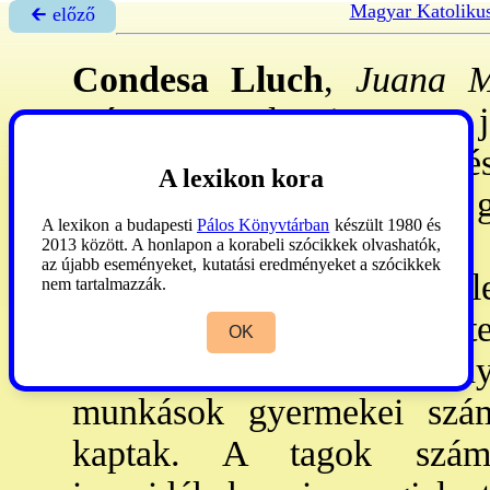
Magyar Katoliku
🡰 előző
Condesa Lluch
,
Juana Ma
márc. 30.-Valencia, 1916. j
családja jó nevelésben ré
A lexikon kora
érintette a vidékről a 
A lexikon a budapesti
Pálos Könyvtárban
készült 1980 és
kizsákmányolása, és már 
2013 között. A honlapon a korabeli szócikkek olvashatók,
az újabb eseményeket, kutatási eredményeket a szócikkek
szerzetben ajánlja föl él
nem tartalmazzák.
megalapította a Szeplő
OK
Védelmezője Szolgálóleánya
munkások gyermekei szám
kaptak. A tagok szám