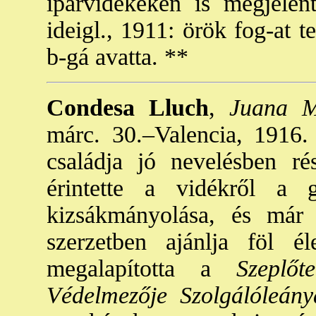
iparvidékeken is megjelen
ideigl., 1911: örök fog-at te
b-gá avatta. **
Condesa Lluch
,
Juana Ma
márc. 30.–Valencia, 1916. 
családja jó nevelésben ré
érintette a vidékről a 
kizsákmányolása, és már 
szerzetben ajánlja föl él
megalapította a
Szeplőte
Védelmezője Szolgálóleány