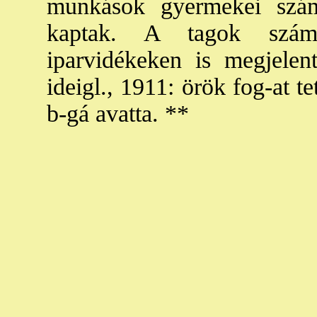
munkások gyermekei szám
kaptak. A tagok szám
iparvidékeken is megjelen
ideigl., 1911: örök fog-at tet
b-gá avatta. **