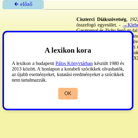
🡰 előző
Ciszterci Diákszövetség
,
1922
összefogó egyesület. -
→Klebe
Gasztonnal és
Zichy
Jenő gr-fal
ig.; a pécsi o. elnöke
Szuly
Jáno
kapcsolatainak kiépítése, a növ
274, 1926: 368; ekkor az évi t
A lexikon kora
Horthy Koll-ban a ciszt. diákok 
de 1990: újjáalakult. - 2000. XI
A lexikon a budapesti
Pálos Könyvtárban
készült 1980 és
cserkészcsapat. 88
2013 között. A honlapon a korabeli szócikkek olvashatók,
az újabb eseményeket, kutatási eredményeket a szócikkek
nem tartalmazzák.
OK