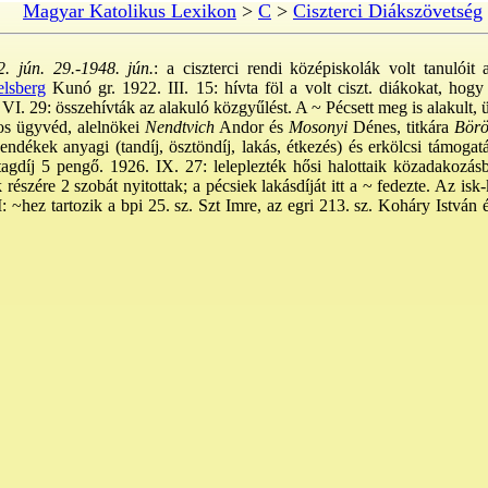
Magyar Katolikus Lexikon
>
C
>
Ciszterci Diákszövetség
. jún. 29.-1948. jún.
: a ciszterci rendi középiskolák volt tanulóit 
lsberg
Kunó gr. 1922. III. 15: hívta föl a volt ciszt. diákokat, hogy
 VI. 29: összehívták az alakuló közgyűlést. A ~ Pécsett meg is alakult, 
s ügyvéd, alelnökei
Nendtvich
Andor és
Mosonyi
Dénes, titkára
Börö
endékek anyagi (tandíj, ösztöndíj, lakás, étkezés) és erkölcsi támogat
agdíj 5 pengő. 1926. IX. 27: leleplezték hősi halottaik közadakozás
részére 2 szobát nyitottak; a pécsiek lakásdíját itt a ~ fedezte. Az isk-
: ~hez tartozik a bpi 25. sz. Szt Imre, az egri 213. sz. Koháry István é