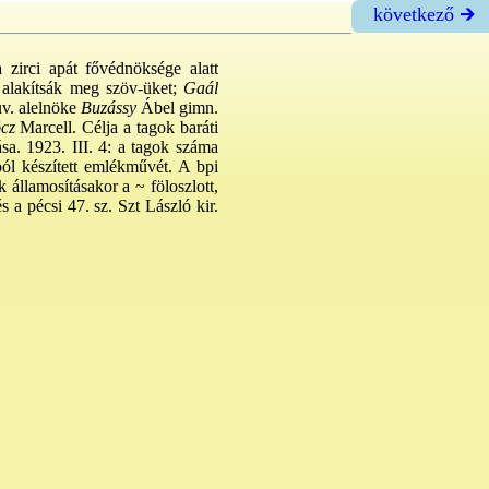
következő 🡲
a zirci apát fővédnöksége alatt
 alakítsák meg szöv-üket;
Gaál
üv. alelnöke
Buzássy
Ábel gimn.
cz
Marcell. Célja a tagok baráti
ása. 1923. III. 4: a tagok száma
ból készített emlékművét. A bpi
k államosításakor a ~ föloszlott,
s a pécsi 47. sz. Szt László kir.