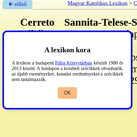
Magyar Katolikus Lexikon
>
🡰 előző
Cerreto Sannita-Telese-
Itáliában. - Az 5. sz: ala
Sannita-i ppséggel 1986. 
A lexikon kora
de'Goti 10. sz: alapított p
A lexikon a budapesti
Pálos Könyvtárban
készült 1980 és
Benevento suffr-a. - 572 k
2013 között. A honlapon a korabeli szócikkek olvashatók,
az újabb eseményeket, kutatási eredményeket a szócikkek
pb, 57 ep, 32 szp, 29 sz, 129
nem tartalmazzák.
OK
AP
1990:141.