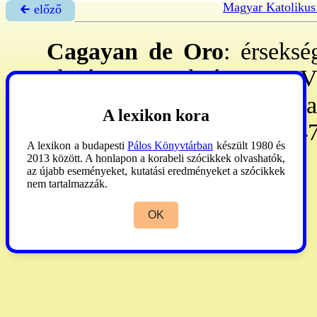
Magyar Katolikus
🡰 előző
Cagayan de Oro
: érseksé
alapított püspökség 1951. VI
Malaybalay, Surigao, Tanda
A lexikon kora
786.000 h, 45 pb, 39 ep, 47
A lexikon a budapesti
Pálos Könyvtárban
készült 1980 és
volt. **
2013 között. A honlapon a korabeli szócikkek olvashatók,
az újabb eseményeket, kutatási eredményeket a szócikkek
nem tartalmazzák.
AP
1990:118.
OK