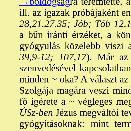
→boldogság
ra teremtette, 
ill. az igazak próbájaként 
28,21.27.35; Jób; Tób 12,
a bűn iránti érzéket, a kö
gyógyulás közelebb viszi 
39,9-12; 107,17
). Már az
szenvedésével kapcsolatban
minden ~ oka? A választ az
Szolgája magára veszi mind
fő ígérete a ~ végleges me
ÚSz-ben
Jézus megváltói te
gyógyításoknak: mint term