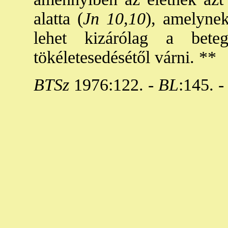
alatta (
Jn 10,10
), amelynek
lehet kizárólag a bete
tökéletesedésétől várni. **
BTSz
1976:122. -
BL
:145. -