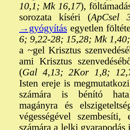
10,1; Mk 16,17
), föltámadá
sorozata kíséri (
ApCsel 3
→gyógyítás
egyetlen föltéte
6; 9,22-28; 15,28; Mk 1,40;
a ~gel Krisztus szenvedéséb
ami Krisztus szenvedésébő
(
Gal 4,13; 2Kor 1,8; 12,
Isten ereje is megmutatkozi
számára is bénító hatal
magányra és elszigeteltsé
végességével szembesíti,
számára a lelki gyarapodás 