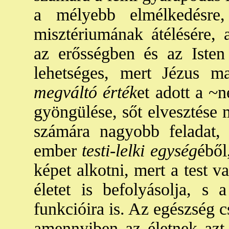
a mélyebb elmélkedésre
misztériumának átélésére, a
az erősségben és az Isten
lehetséges, mert Jézus ma
megváltó érték
et adott a ~n
gyöngülése, sőt elvesztése m
számára nagyobb feladat,
ember
testi-lelki egység
éből
képet alkotni, mert a test 
életet is befolyásolja, s 
funkcióira is. Az egészség 
amennyiben az életnek azt a