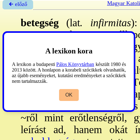
Magyar Katol
🡰 előző
betegség
(lat
. infirmitas
)
szervezetnek az az állap
eltérnek a normálistól, e
A lexikon kora
esetben végleg megszűnik,
A lexikon a budapesti
Pálos Könyvtárban
készült 1980 és
K-en a ~et a valamely kulti
2013 között. A honlapon a korabeli szócikkek olvashatók,
az újabb eseményeket, kutatási eredményeket a szócikkek
büntetésének tekintették. 
nem tartalmazzák.
nagyrészt varázslatra a
OK
démonűzés, a könyörgés és 
~ről mint erőtlenségről, 
leírást ad, hanem okát í