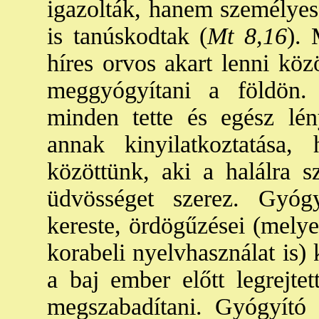
igazolták, hanem személyes 
is tanúskodtak (
Mt 8,16
). 
híres orvos akart lenni köz
meggyógyítani a földön.
minden tette és egész lén
annak kinyilatkoztatás
közöttünk, aki a halálra 
üdvösséget szerez. Gyógy
kereste, ördögűzései (melye
korabeli nyelvhasználat is) 
a baj ember előtt legrejtet
megszabadítani. Gyógyító 