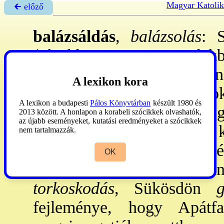
Magyar Katolik
🡰 előző
balázsáldás
,
balázsolás
: S
(régebben X, ma Y alakba
áldás „torokbetegség és min
A lexikon kora
a gör-ök már a 6. sz: a torok
A lexikon a budapesti
Pálos Könyvtárban
készült 1980 és
gyertyát ajánlottak föl gyó
2013 között. A honlapon a korabeli szócikkek olvashatók,
az újabb eseményeket, kutatási eredményeket a szócikkek
torokbaj ellen védő (áldó) 
nem tartalmazzák.
ismerjük a gyertyaáldást
OK
Dunántúl egyes részei
torkoskodás
, Sükösdön
gu
fejleménye, hogy Apátf