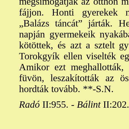
megsimogatják az otthon ma
fájjon. Honti gyerekek 
„Balázs táncát” járták. H
napján gyermekeik nyakába 
kötöttek, és azt a sztelt g
Torokgyík ellen viselték eg
Amikor ezt meghallották
füvön, leszakították az ö
hordták tovább. **-S.N.
Radó
II:955. -
Bálint
II:202