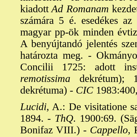
kiadott
Ad Romanam
kezdet
számára 5 é. esedékes az 
magyar pp-ök minden évtiz
A benyújtandó jelentés sze
határozta meg. - Okmányo
Concilii 1725: adott inst
remotissima
dekrétum); 19
dekrétuma) -
CIC
1983:400, 
Lucidi
, A.: De visitatione
1894. -
ThQ.
1900:69. (Säg
Bonifaz VIII.) -
Cappello
, 