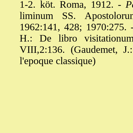
1-2. köt. Roma, 1912. -
Pa
liminum SS. Apostoloru
1962:141, 428; 1970:275. 
H.: De libro visitation
VIII,2:136. (Gaudemet, J.
l'epoque classique)