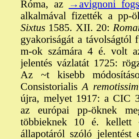
Róma, az
→avignoni fog
alkalmával fizették a pp-ö
Sixtus
1585. XII. 20:
Roman
gyakoriságát a távolságtól 
m-ok számára 4 é. volt az
jelentés vázlatát 1725: rögz
Az ~t kisebb módosítás
Consistorialis
A remotissim
újra, melyet 1917: a CIC 3
az európai pp-öknek meg
többieknek 10 é. kellett
állapotáról szóló jelentést