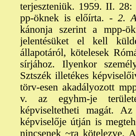
terjeszteniük. 1959. II. 28:
pp-öknek is előírta. -
2. A
kánonja szerint a mpp-ö
jelentésüket el kell kü
állapotáról, kötelesek Rómá
sírjához. Ilyenkor szemé
Sztszék illetékes képviselő
törv-esen akadályozott mp
v. az egyhm-je terület
képviseltetheti magát. Az
képviselője útján is megteh
nincsenek ~ra kötelezve. 