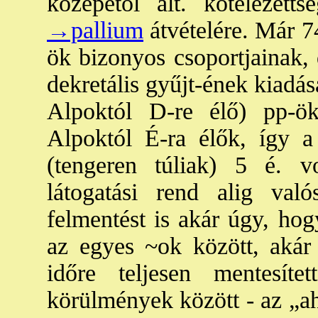
közepétől ált. kötelezet
→pallium
átvételére. Már 74
ök bizonyos csoportjainak, 
dekretális gyűjt-ének kiadás
Alpoktól D-re élő) pp-ö
Alpoktól É-ra élők, így a
(tengeren túliak) 5 é. v
látogatási rend alig val
felmentést is akár úgy, ho
az egyes ~ok között, akár
időre teljesen mentesít
körülmények között - az „ah