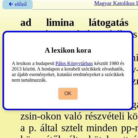
Magyar Katolikus 
🡰 előző
ad limina látogatás
(
megyéspüspökök szabályos 
az apostolok küszöbénél,
A lexikon kora
Rómában. Be kell számolni
A lexikon a budapesti
Pálos Könyvtárban
készült 1980 és
és az illetékes sztszéki hiv
2013 között. A honlapon a korabeli szócikkek olvashatók,
az újabb eseményeket, kutatási eredményeket a szócikkek
eredete bizonytalan. Elő
nem tartalmazzák.
zarándoklatok, a
szu
OK
metropolitá
juknál tett láto
zsin-okon való részvételi kö
a p. által sztelt minden pp-