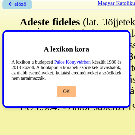
Magyar Katoliku
🡰 előző
Adeste fideles
(lat. 'Jöjjete
sz: Íro-ban keletkezett. Al
tulajdonították. Első ver
A lexikon kora
száműzetéséből hazatérő B
A lexikon a budapesti
Pálos Könyvtárban
készült 1980 és
ba, s 3 újabb szakaszt költ
2013 között. A honlapon a korabeli szócikkek olvashatók,
az újabb eseményeket, kutatási eredményeket a szócikkek
lett, egyhm-jében a vesperás
nem tartalmazzák.
szerte. Dallama egy portugá
OK
EC
I:304. -
Amor sanctus
19