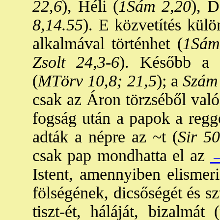
22,6
), Héli (
1Sám 2,20
), D
8,14.55
). E közvetítés külö
alkalmával történhet (
1Sám
Zsolt 24,3-6
). Később a l
(
MTörv 10,8; 21,5
); a
Szám 
csak az Áron törzséből való
fogság után a papok a regge
adták a népre az ~t (
Sir 50
csak pap mondhatta el az
→
Istent, amennyiben elismeri
fölségének, dicsőségét és szt
tiszt-ét, háláját, bizalmát (