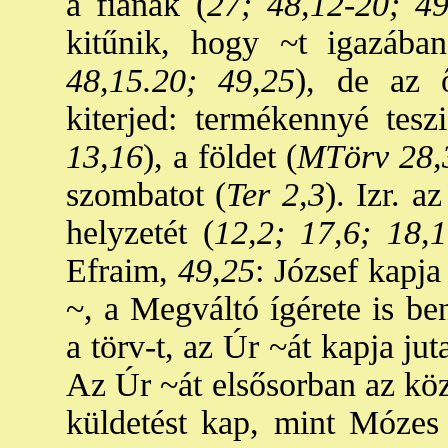
a fiának (
27; 48,12-20; 49
kitűnik, hogy ~t igazába
48,15.20; 49,25
), de az 
kiterjed: termékennyé tesz
13,16
), a földet (
MTörv 28,
szombatot (
Ter 2,3
). Izr. 
helyzetét (
12,2; 17,6; 18,
Efraim,
49,25
: József kapj
~, a Megváltó ígérete is be
a törv-t, az Úr ~át kapja jut
Az Úr ~át elsősorban az közve
küldetést kap, mint Mózes