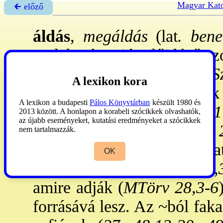
Magyar Kato
🡰 előző
áldás
,
megáldás
(lat
. bene
cselekmény, jót előidéző sz
1. A Szentírásban. a) Az ÓS
A lexikon kora
Olyan konkrét erőt láttak
A lexikon a budapesti
Pálos Könyvtárban
készült 1980 és
(
MTörv 28,8; Ter 48,14.1
2013 között. A honlapon a korabeli szócikkek olvashatók,
az újabb eseményeket, kutatási eredményeket a szócikkek
ajándék (
33,11; 1Sám 2
nem tartalmazzák.
hatékonyak és visszavonhat
OK
csak kicsalta őket (
Ter 27,
amire adják (
MTörv 28,3-6
forrásává lesz. Az ~ból fak