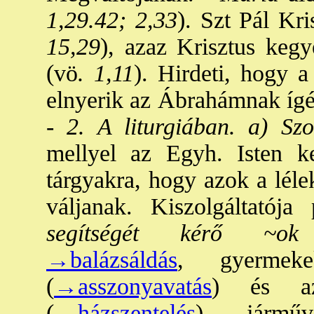
1,29.42; 2,33
). Szt Pál Kri
15,29
), azaz Krisztus keg
(vö
. 1,11
). Hirdeti, hogy a
elnyerik az Ábrahámnak ígér
-
2. A liturgiában. a) Szo
mellyel az Egyh. Isten ke
tárgyakra, hogy azok a lél
váljanak. Kiszolgáltatója
segítségét kérő ~ok
(
→balázsáldás
, gyermek
(
→asszonyavatás
) és az
(
→házszentelés
), jármű