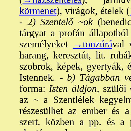
körmenet
), virágok, ételek (
-
2) Szentelő ~ok
(benedict
tárgyat a profán állapotbó
személyeket
→tonzúrá
val 
harang, keresztút, lit. ruh
szobrok, képek, gyertyák, é
Istennek. -
b) Tágabban v
forma:
Isten áldjon
, szülői 
az ~ a Szentlélek kegyelm
részesülhet az ember és a
szert. közben a pp. és a p