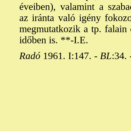
éveiben), valamint a szabad
az iránta való igény foko
megmutatkozik a tp. falain 
időben is. **-I.E.
Radó
1961. I:147. -
BL
:34. 