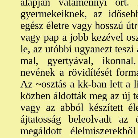
alapján valamennyi ort. 
gyermekeiknek, az időseb
egész életre vagy hosszú útra
vagy pap a jobb kezével osz
le, az utóbbi ugyanezt teszi 
mal, gyertyával, ikonnal
nevének a rövidítését formá
Az ~osztás a kk-ban lett a li
közben áldották meg az új t
vagy az abból készített éle
ájtatosság beleolvadt az éj
megáldott élelmiszerekbő