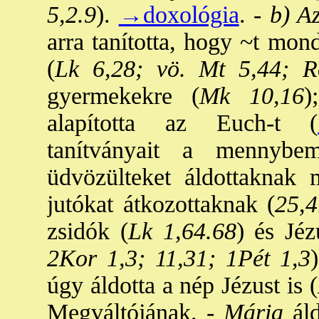
5,2.9
).
→doxológia
. -
b) A
arra tanította, hogy ~t mon
(
Lk 6,28; vö. Mt 5,44; 
gyermekekre (
Mk 10,16
)
alapította az Euch-t (
tanítványait a mennybem
üdvözülteket áldottaknak 
jutókat átkozottaknak (
25,4
zsidók (
Lk 1,64.68
) és Jéz
2Kor 1,3; 11,31; 1Pét 1,3
úgy áldotta a nép Jézust is (
Megváltójának. -
Mária
áld