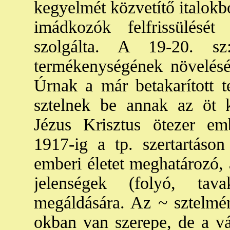
kegyelmét közvetítő italokb
imádkozók felfrissülését
szolgálta. A 19-20. s
termékenységének növelését
Úrnak a már betakarított t
sztelnek be annak az öt 
Jézus Krisztus ötezer em
1917-ig a tp. szertartáson
emberi életet meghatározó, a
jelenségek (folyó, tav
megáldására. Az ~ sztelmén
okban van szerepe, de a vál