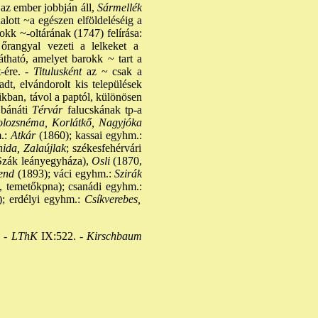
az ember jobbján áll,
Sármellék
lott ~a egészen elföldeléséig a
okk ~-oltárának (1747) felírása:
őrangyal vezeti a lelkeket a
tható, amelyet barokk ~ tart a
-ére. -
Titulusként
az ~ csak a
t, elvándorolt kis települések
ikban, távol a paptól, különösen
bánáti
Térvár
falucskának tp-a
lozsnéma, Korlátkő, Nagyjóka
.:
Atkár
(1860); kassai egyhm.:
ida, Zalaújlak
; székesfehérvári
zák leányegyháza),
Osli
(1870,
end
(1893); váci egyhm.:
Szirák
 temetőkpna); csanádi egyhm.:
; erdélyi egyhm.:
Csíkverebes,
 -
LThK
IX:522. -
Kirschbaum