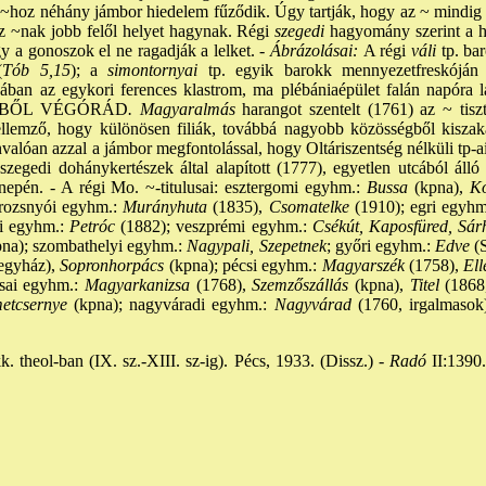
~hoz néhány jámbor hiedelem fűződik. Úgy tartják, hogy az ~ mindig 
z ~nak jobb felől helyet hagynak. Régi
szegedi
hagyomány szerint a ha
gy a gonoszok el ne ragadják a lelket. -
Ábrázolásai:
A régi
váli
tp. bar
(
Tób 5,15
); a
simontornyai
tp. egyik barokk mennyezetfreskóján 
ában az egykori ferences klastrom, ma plébániaépület falán napóra lá
EZEKBŐL VÉGÓRÁD
. Magyaralmás
harangot szentelt (1761) az ~ tiszt
llemző, hogy különösen filiák, továbbá nagyobb közösségből kiszakad
valóan azzal a jámbor megfontolással, hogy Oltáriszentség nélküli tp-a
szegedi dohánykertészek által alapított (1777), egyetlen utcából álló 
epén. - A régi Mo. ~-titulusai: esztergomi egyhm.:
Bussa
(kpna),
Ko
 rozsnyói egyhm.:
Murányhuta
(1835),
Csomatelke
(1910); egri egyhm
i egyhm.:
Petróc
(1882); veszprémi egyhm.:
Csékút, Kaposfüred, Sárh
na); szombathelyi egyhm.:
Nagypali, Szepetnek
; győri egyhm.:
Edve
(S
egyház),
Sopronhorpács
(kpna); pécsi egyhm.:
Magyarszék
(1758),
Ell
sai egyhm.:
Magyarkanizsa
(1768),
Szemzőszállás
(kpna),
Titel
(1868,
tcsernye
(kpna); nagyváradi egyhm.:
Nagyvárad
(1760, irgalmasok)
. theol-ban (IX. sz.-XIII. sz-ig). Pécs, 1933. (Dissz.) -
Radó
II:1390.