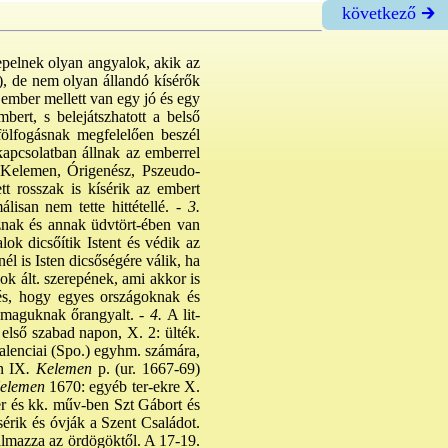
következő 🡲
epelnek olyan angyalok, akik az
), de nem olyan állandó kísérők
 ember mellett van egy jó és egy
bert, s belejátszhatott a belső
ölfogásnak megfelelően beszél
 kapcsolatban állnak az emberrel
i Kelemen, Órigenész, Pszeudo-
t rosszak is kísérik az embert
isan nem tette hittétellé. -
3.
oznak és annak üdvtört-ében van
lok dicsőítik Istent és védik az
nél is Isten dicsőségére válik, ha
k ált. szerepének, ami akkor is
vés, hogy egyes országoknak és
 maguknak őrangyalt. -
4.
A lit-
első szabad napon, X. 2: ülték.
alenciai (Spo.) egyhm. számára,
n IX
. Kelemen
p. (ur. 1667-69)
Kelemen
1670: egyéb ter-ekre X.
r és kk. műv-ben Szt Gábort és
érik és óvják a Szent Családot.
almazza az ördögöktől. A 17-19.