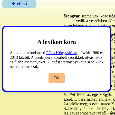
🡰 előző
őrangyal
: személyek, közössé
embert védik a veszélyben (
Ter
és védelmezők, ahogy azt ma ért
rossz, v. csak egy jó angyal. 
tapasztalás is: az ember megél
angyalokról, akik segítik a hív
A lexikon kora
(
Mt 18,10; ApCsel 12,15
). -
Dionüsziosz, Nazianzi Szt Ger
A lexikon a budapesti
Pálos Könyvtárban
készült 1980 és
(Hermész, Órigenész). A kk. te
2013 között. A honlapon a korabeli szócikkek olvashatók,
Dogmatikailag
úgy foglalhatju
az újabb eseményeket, kutatási eredményeket a szócikkek
szerepük, vagyis az üdvösség út
nem tartalmazzák.
embert, s ezzel az utóbbival is I
gyakorolja a szeretetet. Hogy 
kiterjed minden emberre, ha n
OK
intézményeknek is lenne őrang
ban az ~ok ünnepét először a 1
Az V
. Pius
p. (ur. 1566-72) álta
V
. Pál
1608: az egész Egyh. s
szept. 1. vasárnapját jelölte k
2-t jelölte meg, s ezt a napot X
Szt Mihályt ábrázolták Dávid k
Az egyes embereket védő ~ ábrá