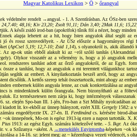
Magyar Katolikus Lexikon
>
Ö
>
őrangyal
gek védelmére rendelt
→angyal
. - 1. A Szentírásban. Az ÓSz-ben szer
 24,7.40; 48,16; Kiv 23,20; Zsolt 91,11; Dán 3,40; 2Mak 11,6; 15,22
jük. A késői zsidó irod-ban (apokrifok) tűnik föl a nézet, hogy minden
Ennek alapja lehetett az a hit, hogy Isten angyalok által segíti az em
i jó és rossz szenvedélyeit. -
Az ÚSz
először a hagyományos régi f
őket (
ApCsel 5,19; 12,7-10; Zsid 1,14
), s olyanokról is, akik állandó
2
. Az ap-ok után ebből alakult ki az ~ról szóló tanítás (Alexandria
gely). Olykor visszatér az a vélemény is, hogy a jó angyalok mellet
ol. rendszeres tanítást adott az őrző angyalokról, de az Egyh. formál
k össze a tanítást, hogy az angyalok a mi teremtett világunkhoz tart
ján segítik az embert. A kinyilatkoztatás beszél arról, hogy az angya
stent dicsőítik. A kettős szerep tehát összetartozik, mint ahogy az ember
minden embernek külön angyala lenne, az csak konkretizálása az angyalo
incs is mindenkinek külön őrangyala. Nem bizonyítható az a fölte
yaluk. Ez természetesen nem zárja ki, hogy intézmények válasszanak
6. sz. elején Spo-ban III. 1-jén, Fro-ban a Szt Mihály nyolcadában az 
l kiadott lit. kv-ekből az ünnep hiányzott, ezért XIII
. Gergely
1582: a v
zámára engedélyezte IX. 27-én. II
. Ferdinánd
cs. kérésére birod-ába
i az ~ok ünnepének, Mo-on is egész 1913-ig ezen a napon tartották. X
. 
. Pius
1913: az egész Egyh. számára kötelezővé tette. -
5. Ikgr.
Az óke
ir. v. a Szűzanya ~aként. A
→menekülés Egyiptomba
-képeken ~ok kís
zolása a 14-16. sz: jelent meg: az ~ kézenfogva vezeti védencét, s olt