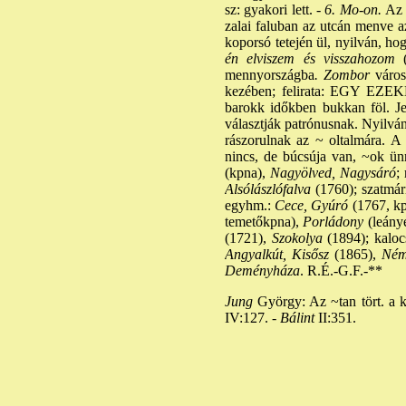
sz: gyakori lett. -
6. Mo-on.
Az 
zalai faluban az utcán menve a
koporsó tetején ül, nyilván, ho
én elviszem és visszahozom
mennyországba
. Zombor
város
kezében; felirata: EGY 
barokk időkben bukkan föl. Je
választják patrónusnak. Nyilván
rászorulnak az ~ oltalmára. A 
nincs, de búcsúja van, ~ok ünn
(kpna),
Nagyölved, Nagysáró
;
Alsólászlófalva
(1760); szatmár
egyhm.:
Cece, Gyúró
(1767, kp
temetőkpna),
Porládony
(leány
(1721),
Szokolya
(1894); kaloc
Angyalkút, Kisősz
(1865),
Néme
Deményháza
. R.É.-G.F.-**
Jung
György: Az ~tan tört. a kk
IV:127. -
Bálint
II:351.