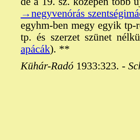
de a 19. sz. közepén több új
→negyvenórás szentségimá
egyhm-ben megy egyik tp-ró
tp. és szerzet szünet nélk
apácák
). **
Kühár-Radó
1933:323. -
Sc