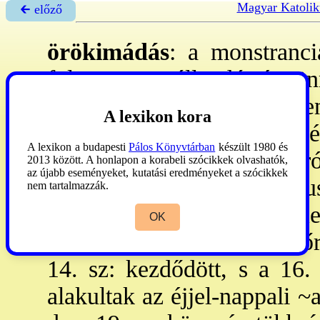
Magyar Katolik
🡰 előző
örökimádás
: a monstranci
folyamatos, állandó és ün
hódolat kifejezésére és en
A lexikon kora
bántásokért, közömbösség
A lexikon a budapesti
Pálos Könyvtárban
készült 1980 és
minden ember iránti kizáról
2013 között. A honlapon a korabeli szócikkek olvashatók,
az újabb eseményeket, kutatási eredményeket a szócikkek
minden időben a Krisztus 
nem tartalmazzák.
hívők alapmagatartása. - Ke
OK
betegek áldoztatása miatt ő
14. sz: kezdődött, s a 16.
alakultak az éjjel-nappali ~a.