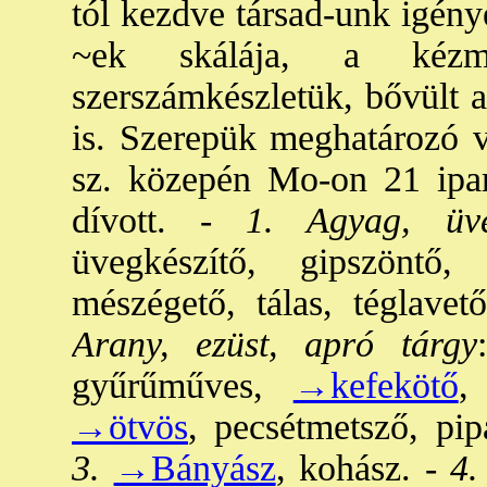
tól kezdve társad-unk igény
~ek skálája, a kézmű
szerszámkészletük, bővült a
is. Szerepük meghatározó 
sz. közepén Mo-on 21 ipar
dívott. -
1. Agyag, üve
üvegkészítő, gipszöntő, 
mészégető, tálas, téglavető
Arany, ezüst, apró tárgy
gyűrűműves,
→kefekötő
,
→ötvös
, pecsétmetsző, pip
3.
→Bányász
, kohász. -
4.