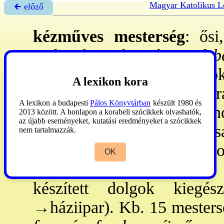
Magyar Katolikus L
🡰 előző
kézműves mesterség
: ősi
melynek során a
homo fab
adottságait kéziszerszám
A lexikon kora
átalakítja az maga céljair
A lexikon a budapesti
Pálos Könyvtárban
készült 1980 és
kézművessége a népvánd
2013 között. A honlapon a korabeli szócikkek olvashatók,
az újabb eseményeket, kutatási eredményeket a szócikkek
nomádság (így a magyar
nem tartalmazzák.
nagycsaládi, ill. a fejed. s
OK
az életforma megkívánta
készített dolgok kiegész
→háziipar
). Kb. 15 mesters