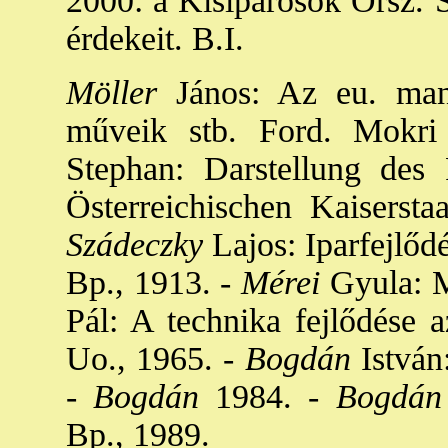
2000: a Kisiparosok Orsz. 
érdekeit. B.I.
Möller
János: Az eu. manu
műveik stb. Ford. Mokri
Stephan: Darstellung des
Österreichischen Kaisersta
Szádeczky
Lajos: Iparfejlődé
Bp., 1913. -
Mérei
Gyula: M.
Pál: A technika fejlődése 
Uo., 1965. -
Bogdán
István
-
Bogdán
1984. -
Bogdán
Bp., 1989.