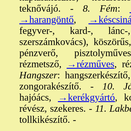
teknővájó. -
8. Fém
:
→harangöntő
,
→késcsiná
fegyver-, kard-, lánc-
szerszámkovács), köszörűs
pénzverő, pisztolyműve
rézmetsző,
→rézműves
, ré
Hangszer
: hangszerkészítő
zongorakészítő. -
10. Jár
hajóács,
→kerékgyártó
, k
révész, szekeres. -
11. Lakb
tollkikészítő. -