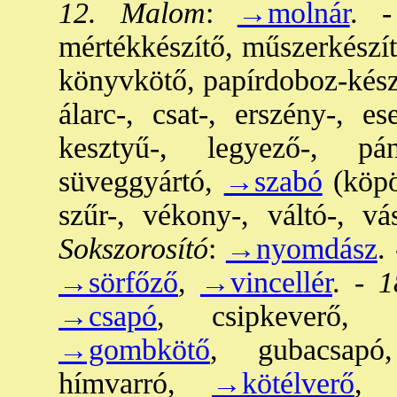
12. Malom
:
→molnár
. -
mértékkészítő, műszerkészítő
könyvkötő, papírdoboz-kész
álarc-, csat-, erszény-, e
kesztyű-, legyező-, pán
süveggyártó,
→szabó
(köpö
szűr-, vékony-, váltó-, v
Sokszorosító
:
→nyomdász
. 
→sörfőző
,
→vincellér
. -
18
→csapó
, csipkeverő, f
→gombkötő
, gubacsapó, 
hímvarró,
→kötélverő