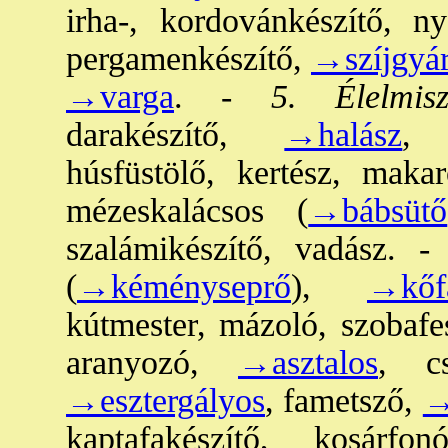
irha-, kordovánkészítő, ny
pergamenkészítő,
→szíjgyár
→varga
. -
5. Élelmisz
darakészítő,
→halász
, 
húsfüstölő, kertész, maka
mézeskalácsos (
→bábsütő
szalámikészítő, vadász. -
(
→kéményseprő
),
→kőf
kútmester, mázoló, szobafes
aranyozó,
→asztalos
, cs
→esztergályos
, fametsző,
→
kaptafakészítő, kosárfo