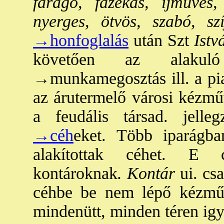
faragó, fazekas, íjműves,
nyerges, ötvös, szabó, szí
→honfoglalás
után Szt
Istv
követően az alakuló
→munkamegosztás
ill. a pi
az árutermelő városi kézmű
a feudális társad. jelle
→céh
eket. Több iparágb
alakítottak céhet. E c
kontároknak
. Kontár
ui. cs
céhbe be nem lépő kézműv
mindenütt, minden téren igy