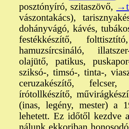
posztónyíró, szitaszövő,
→t
vászontakács), tarisznyakés
dohányvágó, kávés, tubákos
festékkészítő, folttiszt
hamuzsírcsináló, illatsz
olajütő, patikus, puskapo
sziksó-, timsó-, tinta-, vias
ceruzakészítő, felcser
írótollkészítő, művirágkés
(inas, legény, mester) a 
lehetett. Ez időtől kezdve
nálunk ekkoriban honosodó k