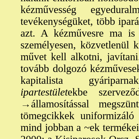
kézművesség egyeduralm
tevékenységüket, több ipar
azt. A kézművesre ma is
személyesen, közvetlenül ke
művet kell alkotni, javítan
tovább dolgozó kézművesek
kapitalista gyáripar
ipartestület
ekbe szervező
→államosítás
sal megszün
tömegcikkek uniformizáló 
mind jobban a ~ek termékei 