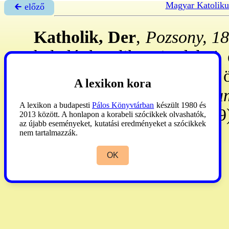
Magyar Katoliku
🡰 előző
Katholik, Der
,
Pozsony, 18
haladó katolikus irodalmi
hetente 2x, 1873: naponta, 
A lexikon kora
, Gerhard. Kiadó
Mühlha
A lexikon a budapesti
Pálos Könyvtárban
készült 1980 és
Utóbb:
Das Recht
(1874-79)
2013 között. A honlapon a korabeli szócikkek olvashatók,
az újabb eseményeket, kutatási eredményeket a szócikkek
nem tartalmazzák.
OK