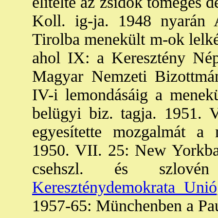
elítélte az zsidók tömeges d
Koll. ig-ja. 1948 nyarán
Tirolba menekült m-ok lelké
ahol IX: a Keresztény Né
Magyar Nemzeti Bizottmán
IV-i lemondásáig a menekül
belügyi biz. tagja. 1951
egyesítette mozgalmát a 
1950. VII. 25: New Yorkban
csehszl. és szlov
Kereszténydemokrata Unió
1957-65: Münchenben a Paul