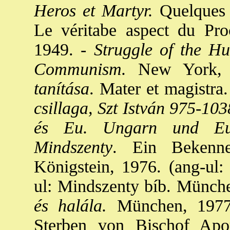
Heros et Martyr.
Quelques o
Le véritabe aspect du Pro
1949. -
Struggle of the Hu
Communism.
New York, 
tanítása
. Mater et magistra
csillaga, Szt István 975-103
és Eu. Ungarn und Eu
Mindszenty
. Ein Bekenne
Königstein, 1976. (ang-ul:
ul: Mindszenty bíb. Münche
és halála.
München, 1977.
Sterben von Bischof Apor