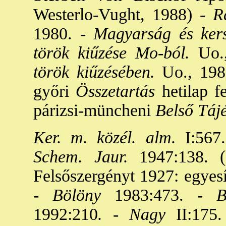
Westerlo-Vught, 1988) -
Ra
1980. -
Magyarság és kers
török kiűzése Mo-ból.
Uo.,
török kiűzésében.
Uo., 1986
győri
Összetartás
hetilap fe
párizsi-müncheni
Belső Tájé
Ker. m. közél. alm.
I:567.
Schem. Jaur.
1947:138. (
Felsőszergényt 1927: egyesít
-
Bölöny
1983:473. -
Bo
1992:210
. - Nagy
II:175.