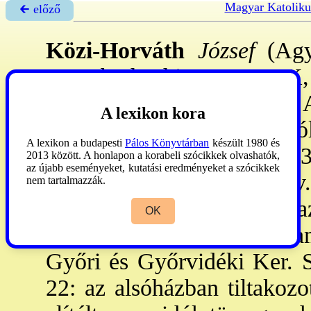
Magyar Katoliku
🡰 előző
Közi-Horváth
József
(Agya
25.-Oberhaching, NSZK
országgyűlési képviselő. -
A lexikon kora
en végezte, 1929: hittud-bó
A lexikon a budapesti
Pálos Könyvtárban
készült 1980 és
Magyaróváron kp., 1928-3
2013 között. A honlapon a korabeli szócikkek olvashatók,
az újabb eseményeket, kutatási eredményeket a szócikkek
1931: Győrött a ppi papnev. 
nem tartalmazzák.
Hírl.
szerk-je, 1935-39: a
OK
Egyesült Ker. Párt progra
Győri és Győrvidéki Ker. S
22: az alsóházban tiltakozo