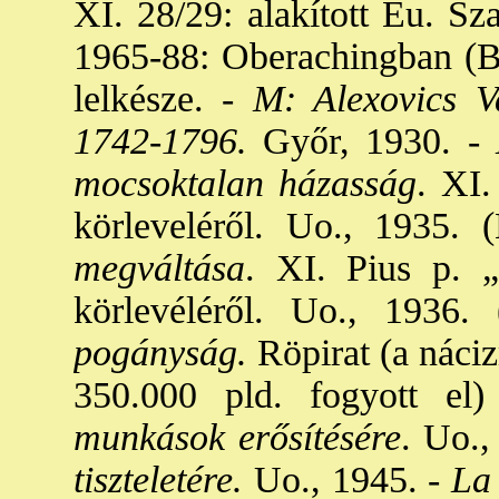
XI. 28/29: alakított Eu. S
1965-88: Oberachingban (Ba
lelkésze. -
M: Alexovics Va
1742-1796.
Győr, 1930. -
M
mocsoktalan házasság
. XI.
körleveléről. Uo., 1935. (
megváltása
. XI. Pius p. 
körlevéléről. Uo., 1936.
pogányság.
Röpirat (a náciz
350.000 pld. fogyott el)
munkások erősítésére
. Uo.,
tiszteletére.
Uo., 1945. -
La 