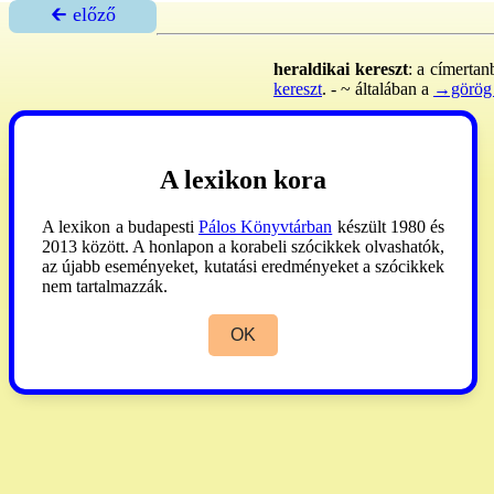
🡰 előző
heraldikai kereszt
: a címertan
kereszt
. - ~ általában a
→görög 
Pallas
X:426.
A lexikon kora
A lexikon a budapesti
Pálos Könyvtárban
készült 1980 és
2013 között. A honlapon a korabeli szócikkek olvashatók,
az újabb eseményeket, kutatási eredményeket a szócikkek
nem tartalmazzák.
OK