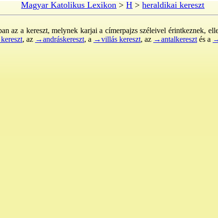
Magyar Katolikus Lexikon
>
H
>
heraldikai kereszt
ban az a kereszt, melynek karjai a címerpajzs széleivel érintkeznek, e
kereszt
, az
→andráskereszt
, a
→villás kereszt
, az
→antalkereszt
és a
→