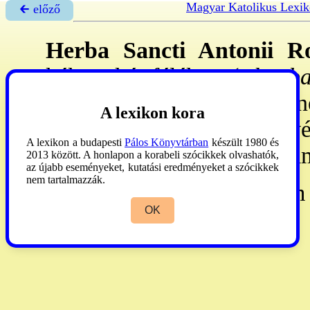
Magyar Katolikus Lexi
🡰 előző
Herba Sancti Antonii R
kékgyökér-félék (
Plumba
ólomgyökér (
Plumbago
) n
A lexikon kora
meg nem határozható növé
A lexikon a budapesti
Pálos Könyvtárban
készült 1980 és
orvos 1671: kiadott szinon
2013 között. A honlapon a korabeli szócikkek olvashatók,
az újabb eseményeket, kutatási eredményeket a szócikkek
nem tartalmazzák.
Stirling:
Nomina Herbarum 
OK